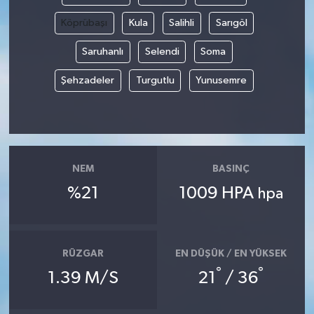
Köprübaşı
Kula
Salihli
Sarıgöl
Saruhanlı
Selendi
Soma
Şehzadeler
Turgutlu
Yunusemre
NEM
BASINÇ
%21
1009 HPA
hpa
RÜZGAR
EN DÜŞÜK / EN YÜKSEK
°
°
1.39 M/S
21
/ 36