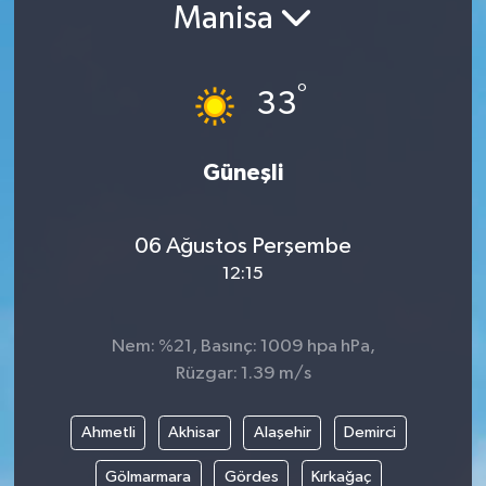
Manisa
°
33
Güneşli
06 Ağustos Perşembe
12:15
Nem: %21, Basınç: 1009 hpa hPa,
Rüzgar: 1.39 m/s
Ahmetli
Akhisar
Alaşehir
Demirci
Gölmarmara
Gördes
Kırkağaç