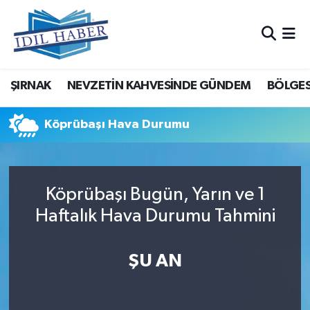
Nöbetçi Eczaneler
ŞIRNAK
NEVZETİN KAHVESİNDE GÜNDEM
BÖLGES
Hava Durumu
Trafik Durumu
Köprübaşı Hava Durumu
Süper Lig Puan Durumu ve Fikstür
Köprübaşı Bugün, Yarın ve 1
Tüm Manşetler
Haftalık Hava Durumu Tahmini
Son Dakika Haberleri
ŞU AN
Haber Arşivi