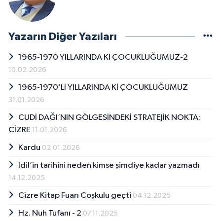
Yazarın Diğer Yazıları
1965-1970 YILLARINDA Kİ ÇOCUKLUĞUMUZ-2
10.02.2026
1965-1970’Lİ YILLARINDA Kİ ÇOCUKLUĞUMUZ
31.01.2026
CUDİ DAĞI’NIN GÖLGESİNDEKİ STRATEJİK NOKTA:
CİZRE
11.01.2026
Kardu
02.01.2026
İdil’in tarihini neden kimse şimdiye kadar yazmadı
14.12.2025
Cizre Kitap Fuarı Coşkulu geçti
04.12.2025
Hz. Nuh Tufanı - 2
07.11.2025