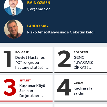
EMIN ÖZMEN
Çarşema Sor
LAHDO SAĞ
Rızko Amso Kahvesinde Ceketim kaldı
1
2
BÖLGESEL
BÖLGESEL
Devlet Hastanesi
GENÇ:
"C" rol grubu
"UYARIMIZ
hastane statüsüne
DİKKATE
yükseltildi
ALINMADI,
DÖNEL KAVŞAK
3
4
SİYASET
İHMALİ KAZAYLA
YAŞAM
Kuşkonar Köyü
SONUÇLANDI
Kadına silahlı
Sakinleri
saldırı
Doğdukları
Topraklara
Dönmek İstiyor