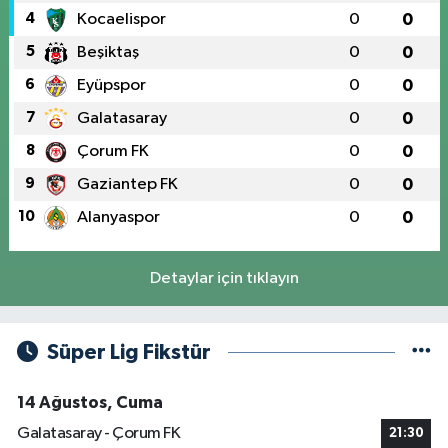
4
Kocaelispor
0
0
5
Beşiktaş
0
0
6
Eyüpspor
0
0
7
Galatasaray
0
0
8
Çorum FK
0
0
9
Gaziantep FK
0
0
10
Alanyaspor
0
0
Detaylar için tıklayın
Süper Lig Fikstür
14 Ağustos, Cuma
Galatasaray - Çorum FK
21:30