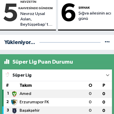
NEVZETİN
5
6
ŞIRNAK
KAHVESİNDE GÜNDEM
Şığva ailesinin acı
Nevroz Uysal
günü
Aslan,
Beytüşşebap'taki
Sağlık Sorunlarını
TBMM
Gündemine
Yükleniyor...
Taşıdı
Süper Lig Puan Durumu
Süper Lig
#
Takım
O
P
1
Amed
0
0
2
Erzurumspor FK
0
0
3
Başakşehir
0
0