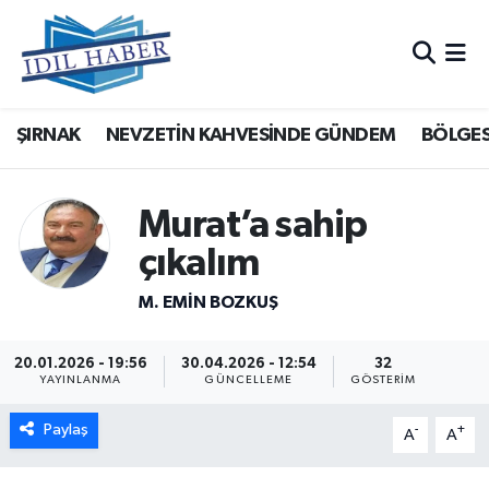
Nöbetçi Eczaneler
ŞIRNAK
NEVZETİN KAHVESİNDE GÜNDEM
BÖLGES
Hava Durumu
Trafik Durumu
Murat’a sahip
Süper Lig Puan Durumu ve Fikstür
çıkalım
M. EMIN BOZKUŞ
Tüm Manşetler
Son Dakika Haberleri
20.01.2026 - 19:56
30.04.2026 - 12:54
32
YAYINLANMA
GÜNCELLEME
GÖSTERIM
Haber Arşivi
Paylaş
-
+
A
A