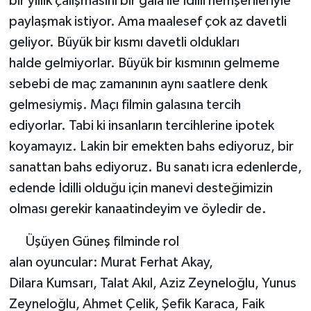
bir yıllık çalışmasını bir gala ile İdilli hemşerileriyle
paylaşmak istiyor. Ama maalesef çok az davetli
geliyor. Büyük bir kısmı davetli oldukları
halde gelmiyorlar. Büyük bir kısmının gelmeme
sebebi de maç zamanının aynı saatlere denk
gelmesiymiş. Maçı filmin galasına tercih
ediyorlar. Tabi ki insanların tercihlerine ipotek
koyamayız. Lakin bir emekten bahs ediyoruz, bir
sanattan bahs ediyoruz. Bu sanatı icra edenlerde,
edende İdilli olduğu için manevi desteğimizin
olması gerekir kanaatindeyim ve öyledir de.
Üşüyen Güneş filminde rol
alan oyuncular: Murat Ferhat Akay,
Dilara Kumsarı, Talat Akıl, Aziz Zeyneloğlu, Yunus
Zeyneloğlu, Ahmet Çelik, Şefik Karaca, Faik