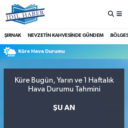
Nöbetçi Eczaneler
ŞIRNAK
NEVZETİN KAHVESİNDE GÜNDEM
BÖLGES
Hava Durumu
Trafik Durumu
Küre Hava Durumu
Süper Lig Puan Durumu ve Fikstür
Küre Bugün, Yarın ve 1 Haftalık
Tüm Manşetler
Hava Durumu Tahmini
Son Dakika Haberleri
ŞU AN
Haber Arşivi