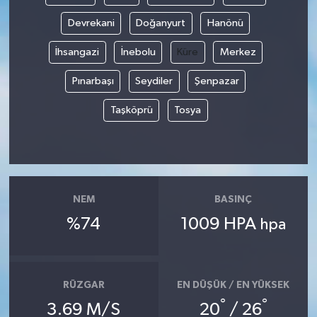
Devrekani
Doğanyurt
Hanönü
İhsangazi
İnebolu
Küre
Merkez
Pınarbaşı
Seydiler
Şenpazar
Taşköprü
Tosya
NEM
BASINÇ
%74
1009 HPA
hpa
RÜZGAR
EN DÜŞÜK / EN YÜKSEK
°
°
3.69 M/S
20
/ 26