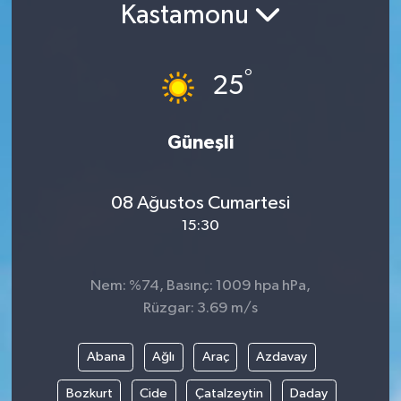
Kastamonu
°
25
Güneşli
08 Ağustos Cumartesi
15:30
Nem: %74, Basınç: 1009 hpa hPa,
Rüzgar: 3.69 m/s
Abana
Ağlı
Araç
Azdavay
Bozkurt
Cide
Çatalzeytin
Daday