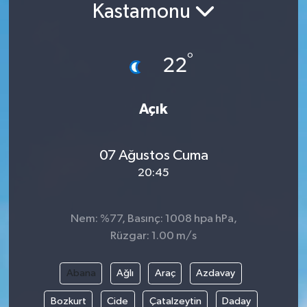
Kastamonu
°
22
Açık
07 Ağustos Cuma
20:45
Nem: %77, Basınç: 1008 hpa hPa,
Rüzgar: 1.00 m/s
Abana
Ağlı
Araç
Azdavay
Bozkurt
Cide
Çatalzeytin
Daday