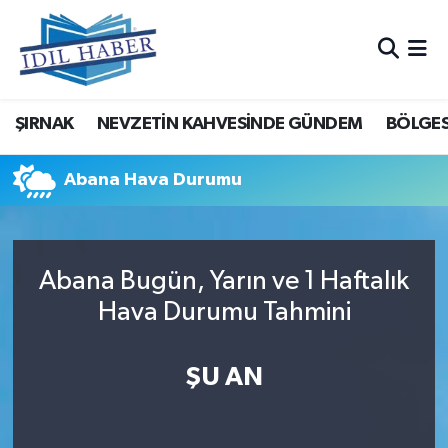
Nöbetçi Eczaneler
ŞIRNAK
NEVZETİN KAHVESİNDE GÜNDEM
BÖLGES
Hava Durumu
Trafik Durumu
Abana Hava Durumu
Süper Lig Puan Durumu ve Fikstür
Abana Bugün, Yarın ve 1 Haftalık
Tüm Manşetler
Hava Durumu Tahmini
Son Dakika Haberleri
ŞU AN
Haber Arşivi