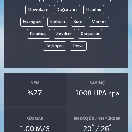
Devrekani
Doğanyurt
Hanönü
İhsangazi
İnebolu
Küre
Merkez
Pınarbaşı
Seydiler
Şenpazar
Taşköprü
Tosya
NEM
BASINÇ
%77
1008 HPA
hpa
RÜZGAR
EN DÜŞÜK / EN YÜKSEK
°
°
1.00 M/S
20
/ 26