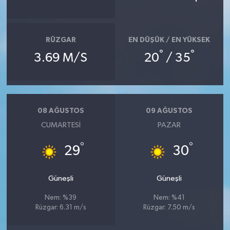
RÜZGAR
EN DÜŞÜK / EN YÜKSEK
°
°
3.69 M/S
20
/ 35
08 AĞUSTOS
09 AĞUSTOS
CUMARTESI
PAZAR
°
°
29
30
Güneşli
Güneşli
Nem: %39
Nem: %41
Rüzgar: 6.31 m/s
Rüzgar: 7.50 m/s