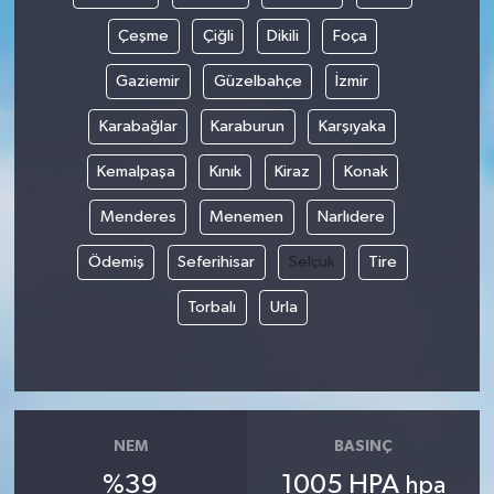
Çeşme
Çiğli
Dikili
Foça
Gaziemir
Güzelbahçe
İzmir
Karabağlar
Karaburun
Karşıyaka
Kemalpaşa
Kınık
Kiraz
Konak
Menderes
Menemen
Narlıdere
Ödemiş
Seferihisar
Selçuk
Tire
Torbalı
Urla
NEM
BASINÇ
%39
1005 HPA
hpa