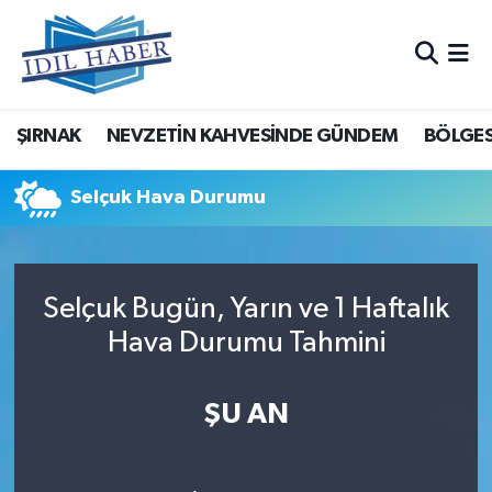
Nöbetçi Eczaneler
ŞIRNAK
NEVZETİN KAHVESİNDE GÜNDEM
BÖLGES
Hava Durumu
Trafik Durumu
Selçuk Hava Durumu
Süper Lig Puan Durumu ve Fikstür
Selçuk Bugün, Yarın ve 1 Haftalık
Tüm Manşetler
Hava Durumu Tahmini
Son Dakika Haberleri
ŞU AN
Haber Arşivi