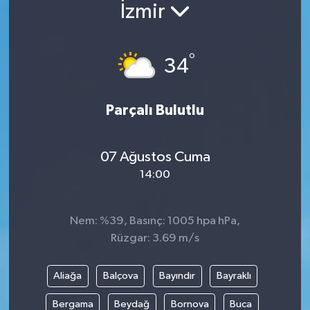
İzmir
°
34
Parçalı Bulutlu
07 Ağustos Cuma
14:00
Nem: %39, Basınç: 1005 hpa hPa,
Rüzgar: 3.69 m/s
Aliağa
Balçova
Bayındır
Bayraklı
Bergama
Beydağ
Bornova
Buca