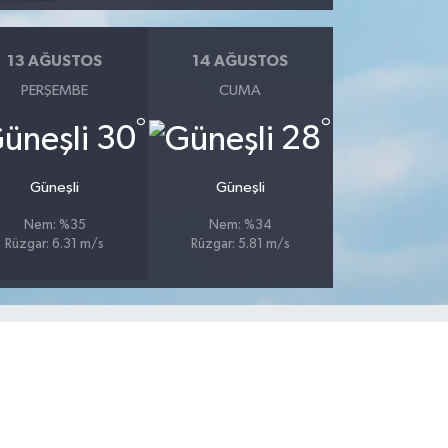
13 AĞUSTOS
14 AĞUSTOS
PERŞEMBE
CUMA
°
°
30
28
Güneşli
Güneşli
Nem: %35
Nem: %34
Rüzgar: 6.31 m/s
Rüzgar: 5.81 m/s