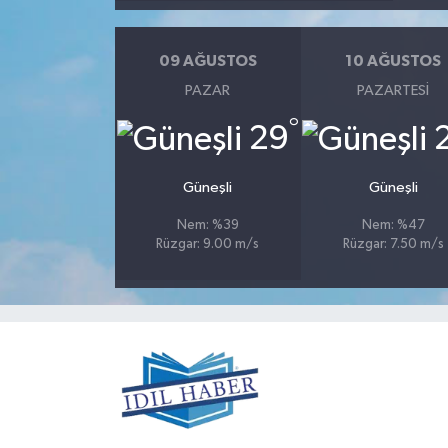
09 AĞUSTOS
10 AĞUSTOS
PAZAR
PAZARTESI
°
29
Güneşli
Güneşli
Nem: %39
Nem: %47
Rüzgar: 9.00 m/s
Rüzgar: 7.50 m/s