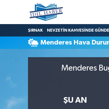
Nöbetçi Eczaneler
ŞIRNAK
NEVZETİN KAHVESİNDE GÜND
Hava Durumu
Menderes Hava Duru
Trafik Durumu
Süper Lig Puan Durumu ve Fikstür
Menderes Bug
Tüm Manşetler
Son Dakika Haberleri
Haber Arşivi
ŞU AN