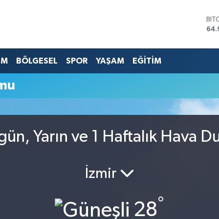
BIT
64.
DO
47,
EU
EM
BÖLGESEL
SPOR
YAŞAM
EĞİTİM
55,
STE
mu
64,
GRA
666
BİS
13.
ün, Yarın ve 1 Haftalık Hava D
İzmir
°
28