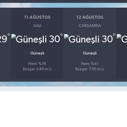
11 AĞUSTOS
12 AĞUSTOS
SALI
ÇARŞAMBA
°
°
°
29
30
30
Güneşli
Güneşli
Nem: %39
Nem: %41
Rüzgar: 5.89 m/s
Rüzgar: 7.50 m/s