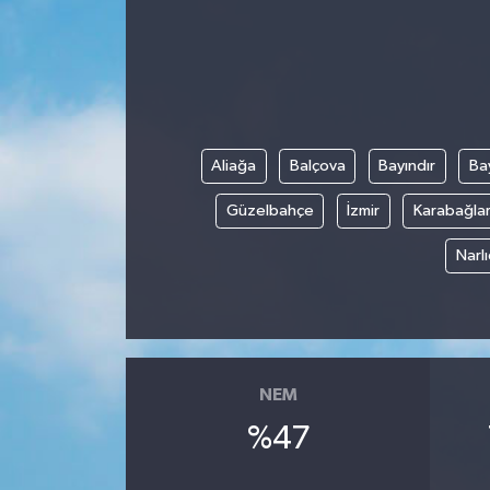
Aliağa
Balçova
Bayındır
Bay
Güzelbahçe
İzmir
Karabağla
Narl
NEM
%47