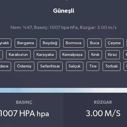
Güneşli
Nem: %47, Basınç: 1007 hpa hPa, Rüzgar: 3.00 m/s
raklı
Bergama
Beydağ
Bornova
Buca
Çeşme
r
Karaburun
Karşıyaka
Kemalpaşa
Kınık
Kiraz
ıdere
Ödemiş
Seferihisar
Selçuk
Tire
Torbalı
BASINÇ
RÜZGAR
1007 HPA
3.00 M/S
hpa