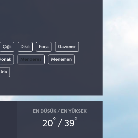
Çiğli
Dikili
Foça
Gaziemir
Konak
Menderes
Menemen
Urla
EN DÜŞÜK / EN YÜKSEK
°
°
20
/ 39