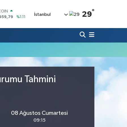
°
COIN
29
İstanbul
959,79
%1.11
LAR
7436
%0.18
RO
2510
%0.32
RLİN
4811
%0.38
M ALTIN
0.55
%0.03
T100
779
%-14
urumu Tahmini
08 Ağustos Cumartesi
09:15