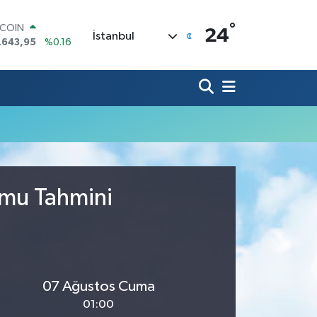
°
TCOIN
24
İstanbul
.643,95
%0.16
LAR
,6704
%0
RO
,0406
%-0.08
ERLİN
,2143
%0
AM ALTIN
00.87
%0.12
ST100
.799
%70
umu Tahmini
07 Ağustos Cuma
01:00