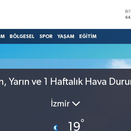
BI
64
DO
47
EU
EM
BÖLGESEL
SPOR
YAŞAM
EĞİTİM
55
ST
64
GR
65
Bİ
13
n, Yarın ve 1 Haftalık Hava Dur
İzmir
°
19