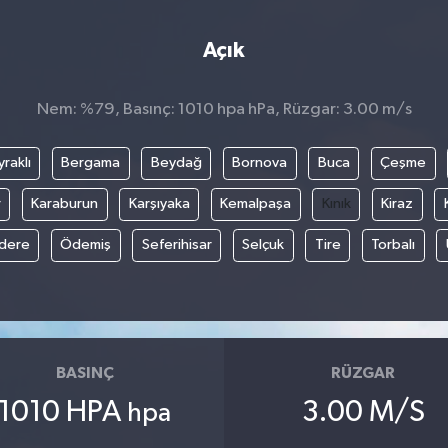
Açık
Nem: %79, Basınç: 1010 hpa hPa, Rüzgar: 3.00 m/s
raklı
Bergama
Beydağ
Bornova
Buca
Çeşme
r
Karaburun
Karşıyaka
Kemalpaşa
Kınık
Kiraz
ıdere
Ödemiş
Seferihisar
Selçuk
Tire
Torbalı
BASINÇ
RÜZGAR
1010 HPA
3.00 M/S
hpa