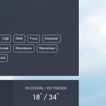
Çiğli
Dikili
Foça
Gaziemir
Konak
Menderes
Menemen
Urla
EN DÜŞÜK / EN YÜKSEK
°
°
18
/ 34