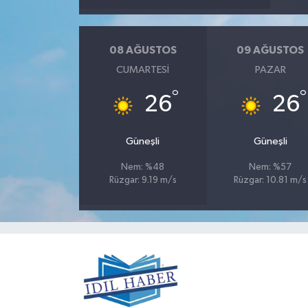
08 AĞUSTOS
09 AĞUSTOS
CUMARTESI
PAZAR
°
°
26
26
Güneşli
Güneşli
Nem: %48
Nem: %57
Rüzgar: 9.19 m/s
Rüzgar: 10.81 m/s