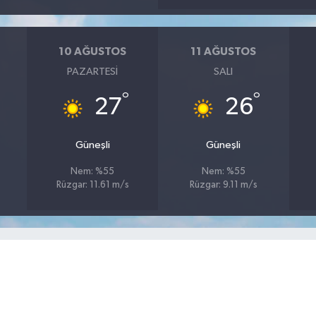
10 AĞUSTOS
11 AĞUSTOS
PAZARTESI
SALI
°
°
27
26
Güneşli
Güneşli
Nem: %55
Nem: %55
Rüzgar: 11.61 m/s
Rüzgar: 9.11 m/s