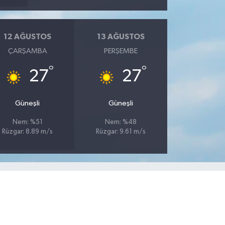
12 AĞUSTOS
13 AĞUSTOS
ÇARŞAMBA
PERŞEMBE
°
°
27
27
Güneşli
Güneşli
Nem: %51
Nem: %48
Rüzgar: 8.89 m/s
Rüzgar: 9.61 m/s