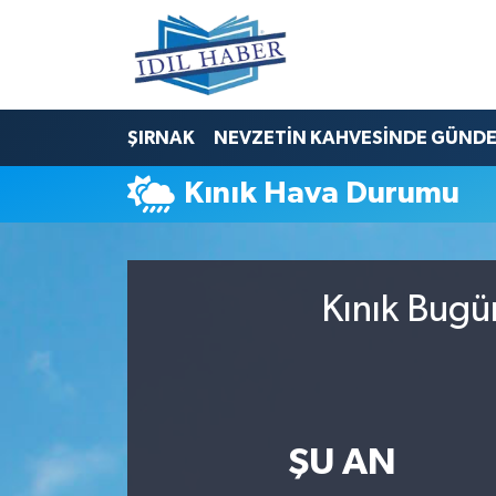
Nöbetçi Eczaneler
ŞIRNAK
NEVZETİN KAHVESİNDE GÜND
Hava Durumu
Kınık Hava Durumu
Trafik Durumu
Süper Lig Puan Durumu ve Fikstür
Kınık Bugü
Tüm Manşetler
Son Dakika Haberleri
Haber Arşivi
ŞU AN