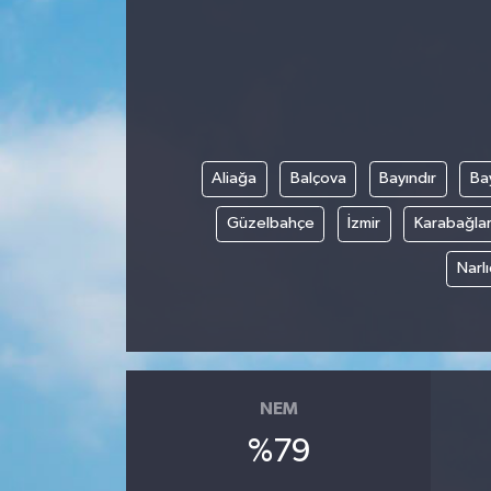
Aliağa
Balçova
Bayındır
Bay
Güzelbahçe
İzmir
Karabağla
Narl
NEM
%79