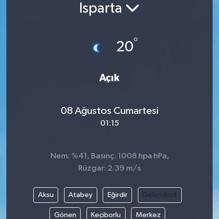
Isparta
°
20
Açık
08 Ağustos Cumartesi
01:15
Nem: %41, Basınç: 1008 hpa hPa,
Rüzgar: 2.39 m/s
Aksu
Atabey
Eğirdir
Gelendost
Gönen
Keçiborlu
Merkez