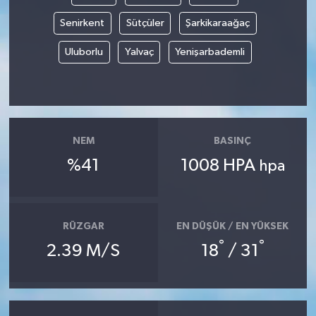
Senirkent
Sütçüler
Şarkikaraağaç
Uluborlu
Yalvaç
Yenişarbademli
NEM
BASINÇ
%41
1008 HPA
hpa
RÜZGAR
EN DÜŞÜK / EN YÜKSEK
°
°
2.39 M/S
18
/ 31