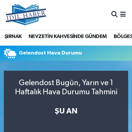
Nöbetçi Eczaneler
ŞIRNAK
NEVZETİN KAHVESİNDE GÜNDEM
BÖLGES
Hava Durumu
Trafik Durumu
Gelendost Hava Durumu
Süper Lig Puan Durumu ve Fikstür
Gelendost Bugün, Yarın ve 1
Tüm Manşetler
Haftalık Hava Durumu Tahmini
Son Dakika Haberleri
ŞU AN
Haber Arşivi