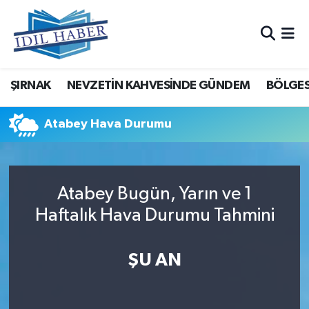
Nöbetçi Eczaneler
ŞIRNAK
NEVZETİN KAHVESİNDE GÜNDEM
BÖLGES
Hava Durumu
Trafik Durumu
Atabey Hava Durumu
Süper Lig Puan Durumu ve Fikstür
Atabey Bugün, Yarın ve 1
Tüm Manşetler
Haftalık Hava Durumu Tahmini
Son Dakika Haberleri
ŞU AN
Haber Arşivi