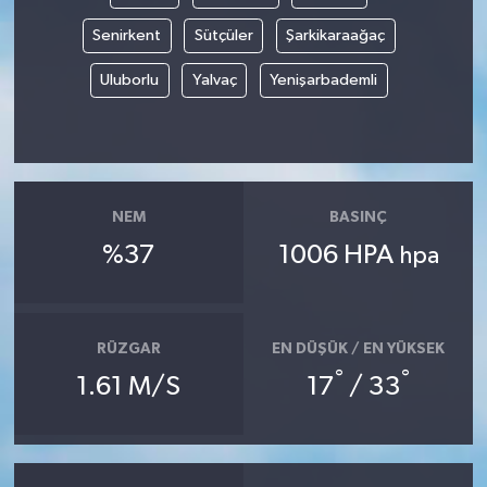
Senirkent
Sütçüler
Şarkikaraağaç
Uluborlu
Yalvaç
Yenişarbademli
NEM
BASINÇ
%37
1006 HPA
hpa
RÜZGAR
EN DÜŞÜK / EN YÜKSEK
°
°
1.61 M/S
17
/ 33