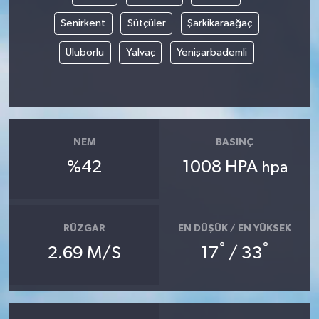
Senirkent
Sütçüler
Şarkikaraağaç
Uluborlu
Yalvaç
Yenişarbademli
NEM
BASINÇ
%42
1008 HPA
hpa
RÜZGAR
EN DÜŞÜK / EN YÜKSEK
°
°
2.69 M/S
17
/ 33