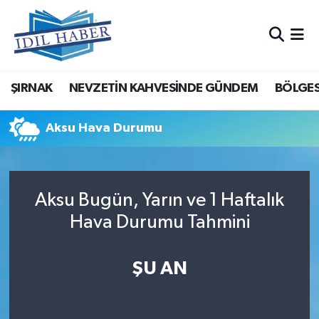
Nöbetçi Eczaneler
ŞIRNAK
NEVZETİN KAHVESİNDE GÜNDEM
BÖLGES
Hava Durumu
Trafik Durumu
Aksu Hava Durumu
Süper Lig Puan Durumu ve Fikstür
Aksu Bugün, Yarın ve 1 Haftalık
Tüm Manşetler
Hava Durumu Tahmini
Son Dakika Haberleri
ŞU AN
Haber Arşivi