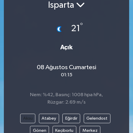
Isparta
°
21
Açık
08 Ağustos Cumartesi
01:15
Nem: %42, Basınç: 1008 hpa hPa,
Rüzgar: 2.69 m/s
Aksu
Atabey
Eğirdir
Gelendost
Gönen
Keçiborlu
Merkez