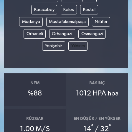
Karacabey
Keles
Kestel
Mudanya
Mustafakemalpaşa
Nilüfer
Orhaneli
Orhangazi
Osmangazi
Yenişehir
Yıldırım
NEM
BASINÇ
%88
1012 HPA
hpa
RÜZGAR
EN DÜŞÜK / EN YÜKSEK
°
°
1.00 M/S
14
/ 32