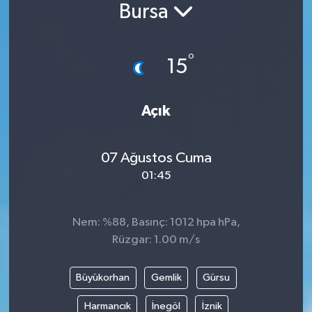
Bursa
°
15
Açık
07 Ağustos Cuma
01:45
Nem: %88, Basınç: 1012 hpa hPa,
Rüzgar: 1.00 m/s
Büyükorhan
Gemlik
Gürsu
Harmancık
İnegöl
İznik