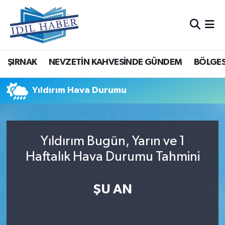
Nöbetçi Eczaneler
ŞIRNAK
NEVZETİN KAHVESİNDE GÜNDEM
BÖLGES
Hava Durumu
Trafik Durumu
Yıldırım Hava Durumu
Süper Lig Puan Durumu ve Fikstür
Yıldırım Bugün, Yarın ve 1
Tüm Manşetler
Haftalık Hava Durumu Tahmini
Son Dakika Haberleri
ŞU AN
Haber Arşivi