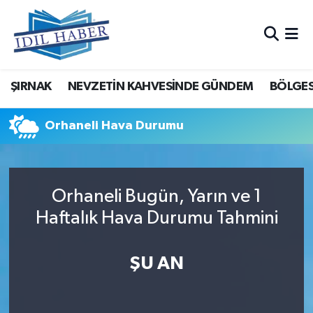
Nöbetçi Eczaneler
ŞIRNAK
NEVZETİN KAHVESİNDE GÜNDEM
BÖLGES
Hava Durumu
Trafik Durumu
Orhaneli Hava Durumu
Süper Lig Puan Durumu ve Fikstür
Orhaneli Bugün, Yarın ve 1
Tüm Manşetler
Haftalık Hava Durumu Tahmini
Son Dakika Haberleri
ŞU AN
Haber Arşivi