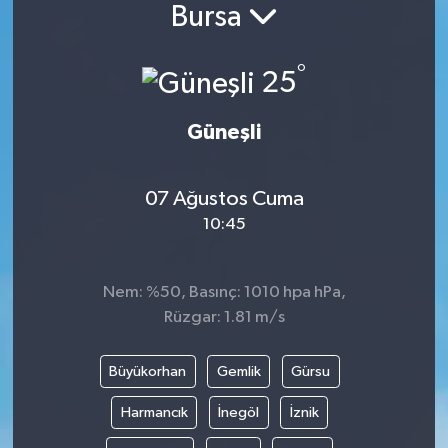
Bursa
°
25
Güneşli
07 Ağustos Cuma
10:45
Nem: %50, Basınç: 1010 hpa hPa,
Rüzgar: 1.81 m/s
Büyükorhan
Gemlik
Gürsu
Harmancık
İnegöl
İznik