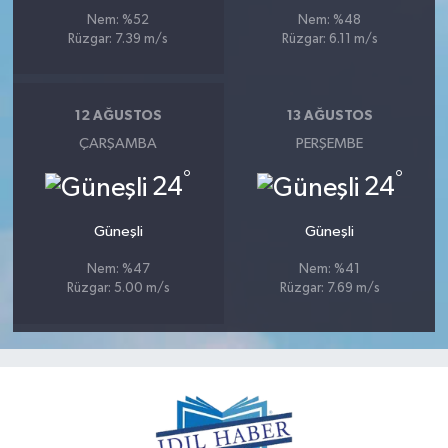
Nem: %52
Nem: %48
Rüzgar: 7.39 m/s
Rüzgar: 6.11 m/s
12 AĞUSTOS
13 AĞUSTOS
ÇARŞAMBA
PERŞEMBE
°
°
24
24
Güneşli
Güneşli
Nem: %47
Nem: %41
Rüzgar: 5.00 m/s
Rüzgar: 7.69 m/s