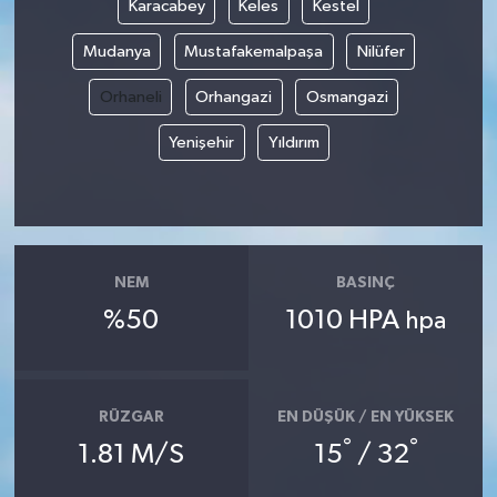
Karacabey
Keles
Kestel
Mudanya
Mustafakemalpaşa
Nilüfer
Orhaneli
Orhangazi
Osmangazi
Yenişehir
Yıldırım
NEM
BASINÇ
%50
1010 HPA
hpa
RÜZGAR
EN DÜŞÜK / EN YÜKSEK
°
°
1.81 M/S
15
/ 32