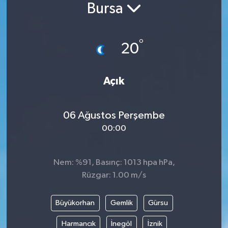
Bursa
°
20
Açık
06 Ağustos Perşembe
00:00
Nem: %91, Basınç: 1013 hpa hPa,
Rüzgar: 1.00 m/s
Büyükorhan
Gemlik
Gürsu
Harmancık
İnegöl
İznik