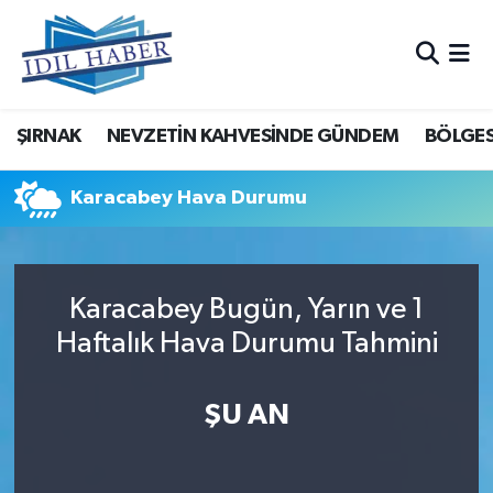
Nöbetçi Eczaneler
ŞIRNAK
NEVZETİN KAHVESİNDE GÜNDEM
BÖLGES
Hava Durumu
Trafik Durumu
Karacabey Hava Durumu
Süper Lig Puan Durumu ve Fikstür
Karacabey Bugün, Yarın ve 1
Tüm Manşetler
Haftalık Hava Durumu Tahmini
Son Dakika Haberleri
ŞU AN
Haber Arşivi