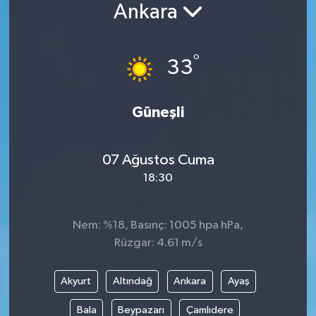
Ankara
°
33
Güneşli
07 Ağustos Cuma
18:30
Nem: %18, Basınç: 1005 hpa hPa,
Rüzgar: 4.61 m/s
Akyurt
Altındağ
Ankara
Ayaş
Bala
Beypazarı
Çamlıdere