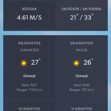
RÜZGAR
EN DÜŞÜK / EN YÜKSEK
°
°
4.61 M/S
21
/ 33
08 AĞUSTOS
09 AĞUSTOS
CUMARTESI
PAZAR
°
°
27
26
Güneşli
Güneşli
Nem: %41
Nem: %36
Rüzgar: 7.50 m/s
Rüzgar: 7.81 m/s
10 AĞUSTOS
11 AĞUSTOS