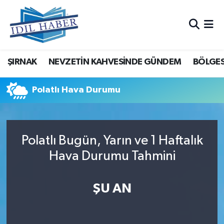
Nöbetçi Eczaneler
ŞIRNAK
NEVZETİN KAHVESİNDE GÜNDEM
BÖLGES
Hava Durumu
Trafik Durumu
Polatlı Hava Durumu
Süper Lig Puan Durumu ve Fikstür
Polatlı Bugün, Yarın ve 1 Haftalık
Tüm Manşetler
Hava Durumu Tahmini
Son Dakika Haberleri
ŞU AN
Haber Arşivi