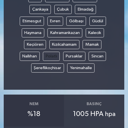
Çankaya
Çubuk
Elmadağ
Etimesgut
Evren
Gölbaşı
Güdül
Haymana
Kahramankazan
Kalecik
Keçiören
Kızılcahamam
Mamak
Nallıhan
Polatlı
Pursaklar
Sincan
Şereflikoçhisar
Yenimahalle
NEM
BASINÇ
%18
1005 HPA
hpa