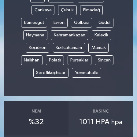
Çankaya
Çubuk
Elmadağ
Etimesgut
Evren
Gölbaşı
Güdül
Haymana
Kahramankazan
Kalecik
Keçiören
Kızılcahamam
Mamak
Nallıhan
Polatlı
Pursaklar
Sincan
Şereflikoçhisar
Yenimahalle
NEM
BASINÇ
%32
1011 HPA
hpa