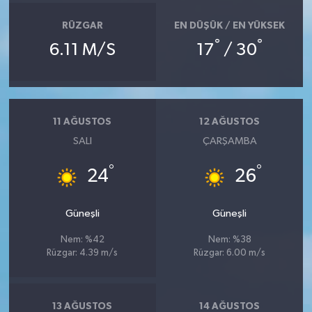
RÜZGAR
EN DÜŞÜK / EN YÜKSEK
°
°
6.11 M/S
17
/ 30
11 AĞUSTOS
12 AĞUSTOS
SALI
ÇARŞAMBA
°
°
24
26
Güneşli
Güneşli
Nem: %42
Nem: %38
Rüzgar: 4.39 m/s
Rüzgar: 6.00 m/s
13 AĞUSTOS
14 AĞUSTOS