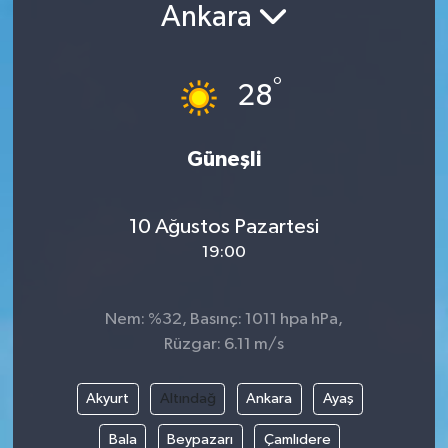
Ankara
°
28
Güneşli
10 Ağustos Pazartesi
19:00
Nem: %32, Basınç: 1011 hpa hPa,
Rüzgar: 6.11 m/s
Akyurt
Altındağ
Ankara
Ayaş
Bala
Beypazarı
Çamlıdere