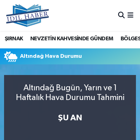
Nöbetçi Eczaneler
ŞIRNAK
NEVZETİN KAHVESİNDE GÜNDEM
BÖLGES
Hava Durumu
Trafik Durumu
Altındağ Hava Durumu
Süper Lig Puan Durumu ve Fikstür
Altındağ Bugün, Yarın ve 1
Tüm Manşetler
Haftalık Hava Durumu Tahmini
Son Dakika Haberleri
ŞU AN
Haber Arşivi