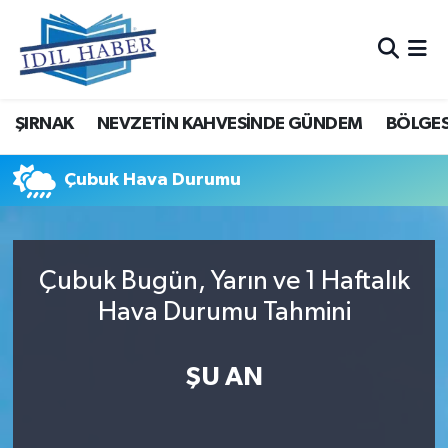
Nöbetçi Eczaneler
ŞIRNAK
NEVZETİN KAHVESİNDE GÜNDEM
BÖLGES
Hava Durumu
Trafik Durumu
Çubuk Hava Durumu
Süper Lig Puan Durumu ve Fikstür
Çubuk Bugün, Yarın ve 1 Haftalık
Tüm Manşetler
Hava Durumu Tahmini
Son Dakika Haberleri
ŞU AN
Haber Arşivi