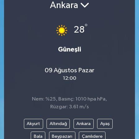
Ankara
°
28
Güneşli
09 Ağustos Pazar
12:00
Nem: %25, Basınç: 1010 hpa hPa,
Rüzgar: 3.61 m/s
Akyurt
Altındağ
Ankara
Ayaş
Bala
Beypazarı
Çamlıdere