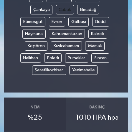
Çankaya
Çubuk
Elmadağ
Etimesgut
Evren
Gölbaşı
Güdül
Haymana
Kahramankazan
Kalecik
Keçiören
Kızılcahamam
Mamak
Nallıhan
Polatlı
Pursaklar
Sincan
Şereflikoçhisar
Yenimahalle
NEM
BASINÇ
%25
1010 HPA
hpa