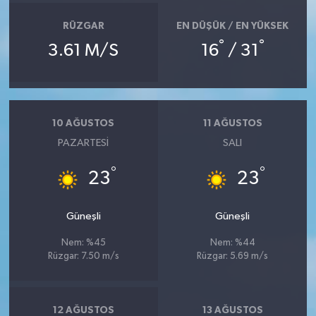
RÜZGAR
EN DÜŞÜK / EN YÜKSEK
°
°
3.61 M/S
16
/ 31
10 AĞUSTOS
11 AĞUSTOS
PAZARTESI
SALI
°
°
23
23
Güneşli
Güneşli
Nem: %45
Nem: %44
Rüzgar: 7.50 m/s
Rüzgar: 5.69 m/s
12 AĞUSTOS
13 AĞUSTOS