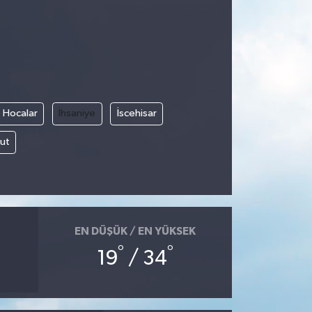
Hocalar
İhsaniye
İscehisar
ut
EN DÜŞÜK / EN YÜKSEK
°
°
19
/ 34