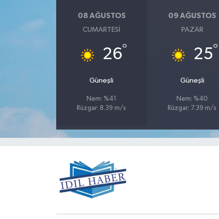
08 AĞUSTOS
09 AĞUSTOS
CUMARTESI
PAZAR
°
°
26
25
Güneşli
Güneşli
Nem: %41
Nem: %40
Rüzgar: 8.39 m/s
Rüzgar: 7.39 m/s