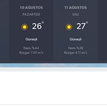
10 AĞUSTOS
11 AĞUSTOS
PAZARTESI
SALI
°
°
26
27
Güneşli
Güneşli
Nem: %44
Nem: %36
Rüzgar: 7.50 m/s
Rüzgar: 6.11 m/s