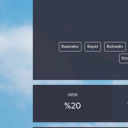
Başmakçı
Bayat
Bolvadin
Kız
NEM
%20