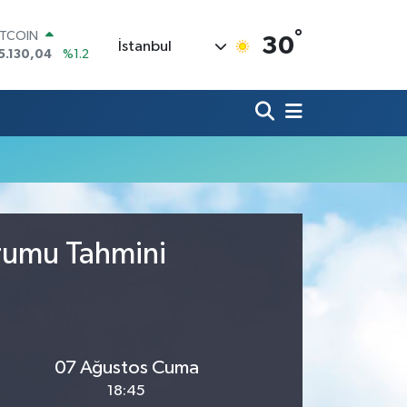
°
ITCOIN
30
İstanbul
5.130,04
%1.2
OLAR
7,7106
%0.17
URO
5,1652
%0.27
TERLİN
4,4046
%0.35
RAM ALTIN
618.49
%2.12
İST100
3.773
%-19
urumu Tahmini
07 Ağustos Cuma
18:45