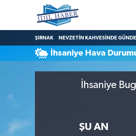
Nöbetçi Eczaneler
ŞIRNAK
NEVZETİN KAHVESİNDE GÜND
Hava Durumu
İhsaniye Hava Durum
Trafik Durumu
Süper Lig Puan Durumu ve Fikstür
İhsaniye Bug
Tüm Manşetler
Son Dakika Haberleri
Haber Arşivi
ŞU AN