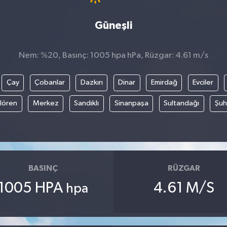
Güneşli
Nem: %20, Basınç: 1005 hpa hPa, Rüzgar: 4.61 m/s
Çay
Çobanlar
Dazkırı
Dinar
Emirdağ
Evciler
ılören
Merkez
Sandıklı
Sinanpaşa
Sultandağı
Şuh
BASINÇ
RÜZGAR
1005 HPA
4.61 M/S
hpa