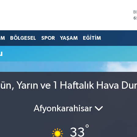
B
6
D
4
E
EM
BÖLGESEL
SPOR
YAŞAM
EĞİTİM
5
S
u
6
G
6
B
1
ün, Yarın ve 1 Haftalık Hava D
Afyonkarahisar
°
33