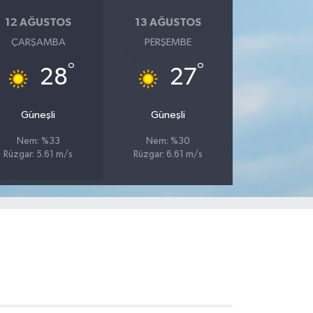
12 AĞUSTOS
13 AĞUSTOS
ÇARŞAMBA
PERŞEMBE
°
°
28
27
Güneşli
Güneşli
Nem: %33
Nem: %30
Rüzgar: 5.61 m/s
Rüzgar: 6.61 m/s