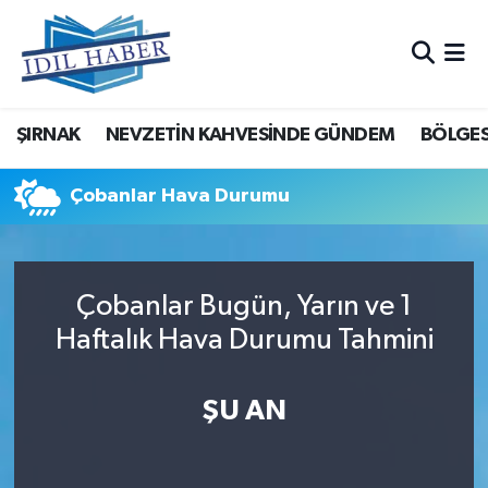
Nöbetçi Eczaneler
ŞIRNAK
NEVZETİN KAHVESİNDE GÜNDEM
BÖLGES
Hava Durumu
Trafik Durumu
Çobanlar Hava Durumu
Süper Lig Puan Durumu ve Fikstür
Çobanlar Bugün, Yarın ve 1
Tüm Manşetler
Haftalık Hava Durumu Tahmini
Son Dakika Haberleri
ŞU AN
Haber Arşivi