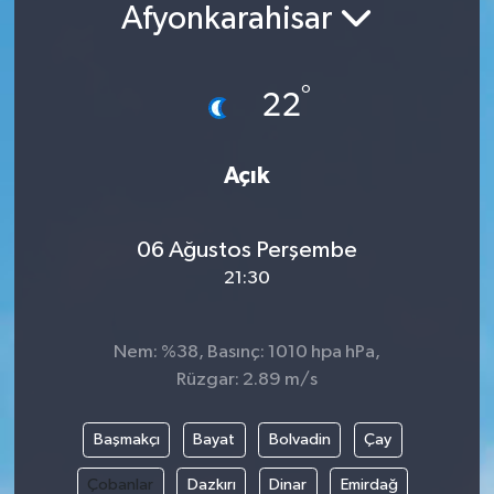
Afyonkarahisar
°
22
Açık
06 Ağustos Perşembe
21:30
Nem: %38, Basınç: 1010 hpa hPa,
Rüzgar: 2.89 m/s
Başmakçı
Bayat
Bolvadin
Çay
Çobanlar
Dazkırı
Dinar
Emirdağ