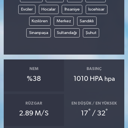
Evciler
Hocalar
İhsaniye
İscehisar
Kızılören
Merkez
Sandıklı
Sinanpaşa
Sultandağı
Şuhut
NEM
BASINÇ
%38
1010 HPA
hpa
RÜZGAR
EN DÜŞÜK / EN YÜKSEK
°
°
2.89 M/S
17
/ 32