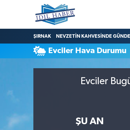
Nöbetçi Eczaneler
ŞIRNAK
NEVZETİN KAHVESİNDE GÜND
Hava Durumu
Evciler Hava Durumu
Trafik Durumu
Süper Lig Puan Durumu ve Fikstür
Evciler Bug
Tüm Manşetler
Son Dakika Haberleri
Haber Arşivi
ŞU AN