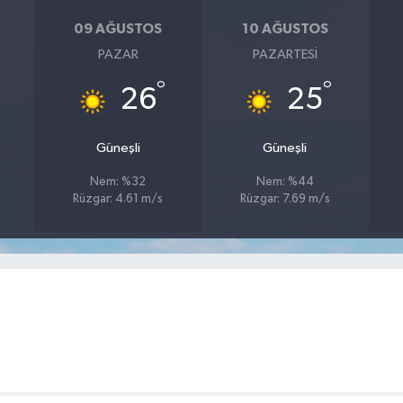
09 AĞUSTOS
10 AĞUSTOS
PAZAR
PAZARTESI
°
°
26
25
Güneşli
Güneşli
Nem: %32
Nem: %44
Rüzgar: 4.61 m/s
Rüzgar: 7.69 m/s