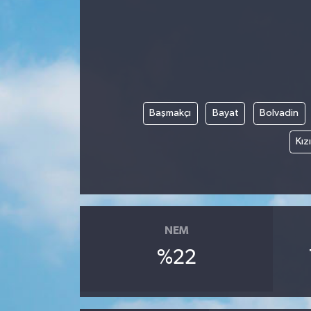
Başmakçı
Bayat
Bolvadin
Kız
NEM
%22