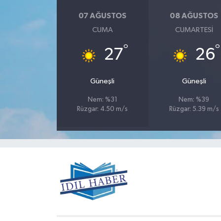
07 AĞUSTOS
08 AĞUSTOS
CUMA
CUMARTESI
°
°
27
26
Güneşli
Güneşli
Nem: %31
Nem: %39
Rüzgar: 4.50 m/s
Rüzgar: 5.39 m/s