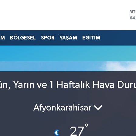
BI
64
DO
47
EU
EM
BÖLGESEL
SPOR
YAŞAM
EĞİTİM
55
ST
64
GR
65
Bİ
13
ün, Yarın ve 1 Haftalık Hava Du
Afyonkarahisar
°
27