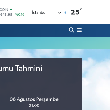
°
TCOIN
25
İstanbul
.643,95
%0.16
LAR
,6006
%0.06
RO
,0250
%0.02
ERLİN
,2398
%0.2
AM ALTIN
00.87
%0.12
ST100
.799
%70
rumu Tahmini
06 Ağustos Perşembe
21:00