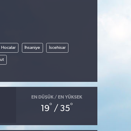
Hocalar
İhsaniye
İscehisar
ut
EN DÜŞÜK / EN YÜKSEK
°
°
19
/ 35