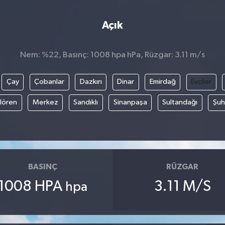
Açık
Nem: %22, Basınç: 1008 hpa hPa, Rüzgar: 3.11 m/s
Çay
Çobanlar
Dazkırı
Dinar
Emirdağ
Evciler
ılören
Merkez
Sandıklı
Sinanpaşa
Sultandağı
Şuh
BASINÇ
RÜZGAR
1008 HPA
3.11 M/S
hpa