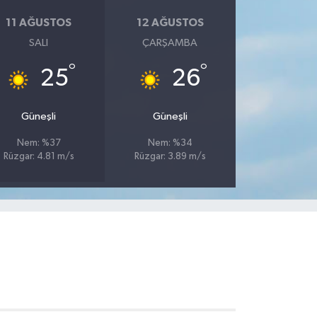
11 AĞUSTOS
12 AĞUSTOS
SALI
ÇARŞAMBA
°
°
25
26
Güneşli
Güneşli
Nem: %37
Nem: %34
Rüzgar: 4.81 m/s
Rüzgar: 3.89 m/s