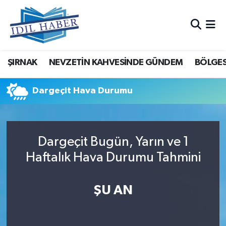
Nöbetçi Eczaneler
ŞIRNAK
NEVZETİN KAHVESİNDE GÜNDEM
BÖLGES
Hava Durumu
Trafik Durumu
Dargeçit Hava Durumu
Süper Lig Puan Durumu ve Fikstür
Dargeçit Bugün, Yarın ve 1
Tüm Manşetler
Haftalık Hava Durumu Tahmini
Son Dakika Haberleri
ŞU AN
Haber Arşivi