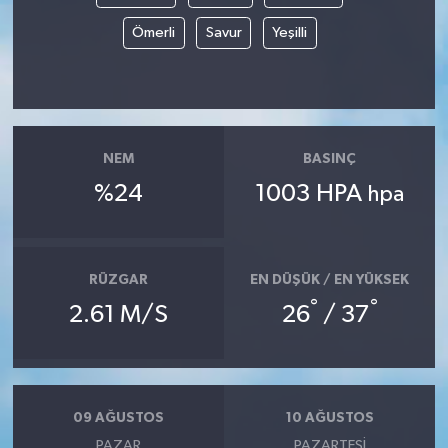
Ömerli
Savur
Yeşilli
NEM
BASINÇ
%24
1003 HPA
hpa
RÜZGAR
EN DÜŞÜK / EN YÜKSEK
°
°
2.61 M/S
26
/ 37
09 AĞUSTOS
10 AĞUSTOS
PAZAR
PAZARTESI