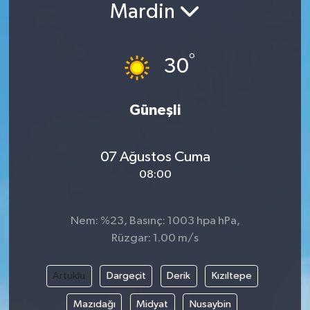
Mardin
°
30
Güneşli
07 Ağustos Cuma
08:00
Nem: %23, Basınç: 1003 hpa hPa,
Rüzgar: 1.00 m/s
Artuklu
Dargeçit
Derik
Kızıltepe
Mazıdağı
Midyat
Nusaybin