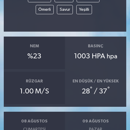
Ömerli
Savur
Yeşilli
NEM
BASINÇ
%23
1003 HPA
hpa
RÜZGAR
EN DÜŞÜK / EN YÜKSEK
°
°
1.00 M/S
28
/ 37
08 AĞUSTOS
09 AĞUSTOS
CUMARTESI
PAZAR