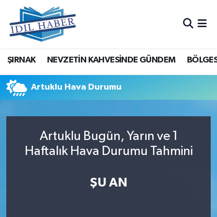
Nöbetçi Eczaneler
ŞIRNAK
NEVZETİN KAHVESİNDE GÜNDEM
BÖLGES
Hava Durumu
Trafik Durumu
Artuklu Hava Durumu
Süper Lig Puan Durumu ve Fikstür
Artuklu Bugün, Yarın ve 1
Tüm Manşetler
Haftalık Hava Durumu Tahmini
Son Dakika Haberleri
ŞU AN
Haber Arşivi