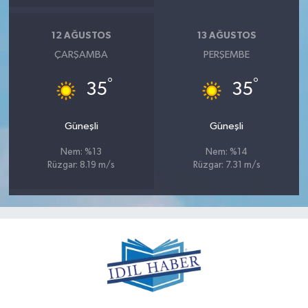
12 AĞUSTOS
13 AĞUSTOS
ÇARŞAMBA
PERŞEMBE
°
°
35
35
Güneşli
Güneşli
Nem: %13
Nem: %14
Rüzgar: 8.19 m/s
Rüzgar: 7.31 m/s