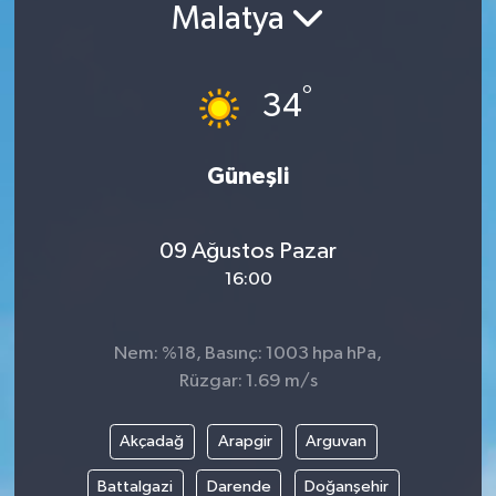
Malatya
°
34
Güneşli
09 Ağustos Pazar
16:00
Nem: %18, Basınç: 1003 hpa hPa,
Rüzgar: 1.69 m/s
Akçadağ
Arapgir
Arguvan
Battalgazi
Darende
Doğanşehir