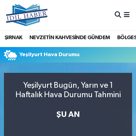
Nöbetçi Eczaneler
ŞIRNAK
NEVZETİN KAHVESİNDE GÜNDEM
BÖLGES
Hava Durumu
Trafik Durumu
Yeşilyurt Hava Durumu
Süper Lig Puan Durumu ve Fikstür
Yeşilyurt Bugün, Yarın ve 1
Tüm Manşetler
Haftalık Hava Durumu Tahmini
Son Dakika Haberleri
ŞU AN
Haber Arşivi