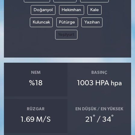
Doğanyol
Hekimhan
Kale
Kuluncak
Pütürge
Yazıhan
Yeşilyurt
NEM
BASINÇ
%18
1003 HPA
hpa
RÜZGAR
EN DÜŞÜK / EN YÜKSEK
°
°
1.69 M/S
21
/ 34