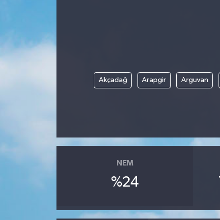
Akçadağ
Arapgir
Arguvan
NEM
%24