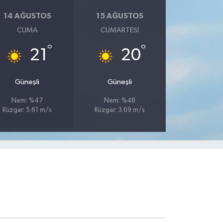
14 AĞUSTOS
15 AĞUSTOS
CUMA
CUMARTESI
°
°
21
20
Güneşli
Güneşli
Nem: %47
Nem: %48
Rüzgar: 5.61 m/s
Rüzgar: 3.69 m/s