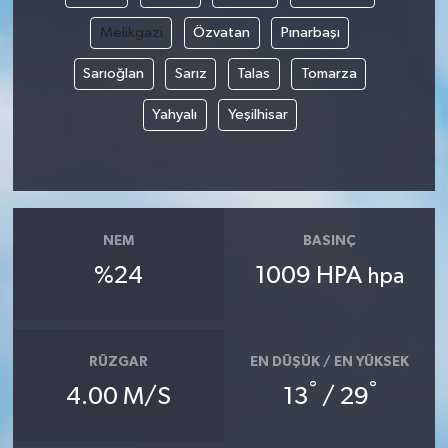
Melikgazi
Özvatan
Pınarbaşı
Sarıoğlan
Sarız
Talas
Tomarza
Yahyalı
Yeşilhisar
NEM
BASINÇ
%24
1009 HPA
hpa
RÜZGAR
EN DÜŞÜK / EN YÜKSEK
°
°
4.00 M/S
13
/ 29