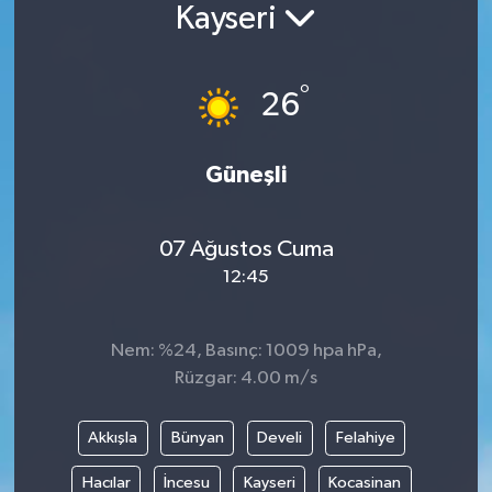
Kayseri
°
26
Güneşli
07 Ağustos Cuma
12:45
Nem: %24, Basınç: 1009 hpa hPa,
Rüzgar: 4.00 m/s
Akkışla
Bünyan
Develi
Felahiye
Hacılar
İncesu
Kayseri
Kocasinan