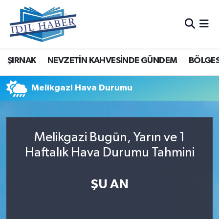
Nöbetçi Eczaneler
ŞIRNAK
NEVZETİN KAHVESİNDE GÜNDEM
BÖLGES
Hava Durumu
Trafik Durumu
Melikgazi Hava Durumu
Süper Lig Puan Durumu ve Fikstür
Melikgazi Bugün, Yarın ve 1
Tüm Manşetler
Haftalık Hava Durumu Tahmini
Son Dakika Haberleri
ŞU AN
Haber Arşivi