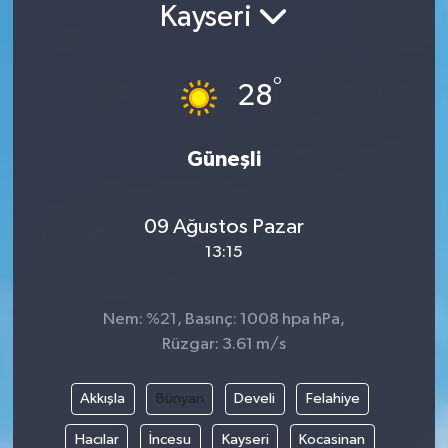
Kayseri
°
28
Güneşli
09 Ağustos Pazar
13:15
Nem: %21, Basınç: 1008 hpa hPa,
Rüzgar: 3.61 m/s
Akkışla
Bünyan
Develi
Felahiye
Hacılar
İncesu
Kayseri
Kocasinan