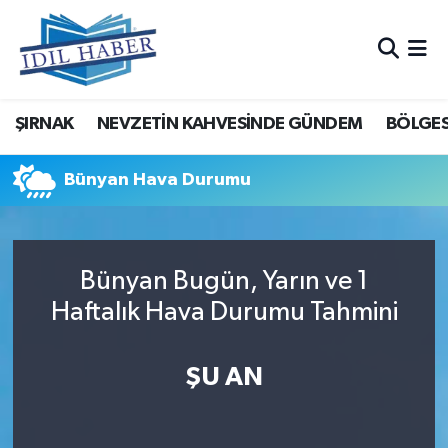
Nöbetçi Eczaneler
ŞIRNAK
NEVZETİN KAHVESİNDE GÜNDEM
BÖLGES
Hava Durumu
Trafik Durumu
Bünyan Hava Durumu
Süper Lig Puan Durumu ve Fikstür
Bünyan Bugün, Yarın ve 1
Tüm Manşetler
Haftalık Hava Durumu Tahmini
Son Dakika Haberleri
ŞU AN
Haber Arşivi