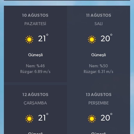
10 AĞUSTOS
11 AĞUSTOS
PAZARTESI
SALI
°
°
21
20
Güneşli
Güneşli
Nem: %46
Nem: %50
Rüzgar: 6.89 m/s
Rüzgar: 6.31 m/s
12 AĞUSTOS
13 AĞUSTOS
ÇARŞAMBA
PERŞEMBE
°
°
21
20