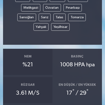
Melikgazi
Özvatan
Pınarbaşı
Sarıoğlan
Sarız
Talas
Tomarza
Yahyalı
Yeşilhisar
NEM
BASINÇ
%21
1008 HPA
hpa
RÜZGAR
EN DÜŞÜK / EN YÜKSEK
°
°
3.61 M/S
17
/ 29