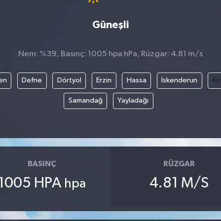
Güneşli
Nem: %39, Basınç: 1005 hpa hPa, Rüzgar: 4.81 m/s
en
Defne
Dörtyol
Erzin
Hassa
İskenderun
Kı
Samandağ
Yayladağı
BASINÇ
RÜZGAR
1005 HPA
4.81 M/S
hpa