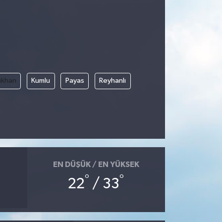
rıkhan
Kumlu
Payas
Reyhanlı
EN DÜŞÜK / EN YÜKSEK
°
°
22
/ 33