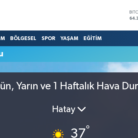
BIT
64.
DO
47,
EU
EM
BÖLGESEL
SPOR
YAŞAM
EĞİTİM
55,
STE
u
64,
GRA
657
BİS
13.
ün, Yarın ve 1 Haftalık Hava D
Hatay
°
37