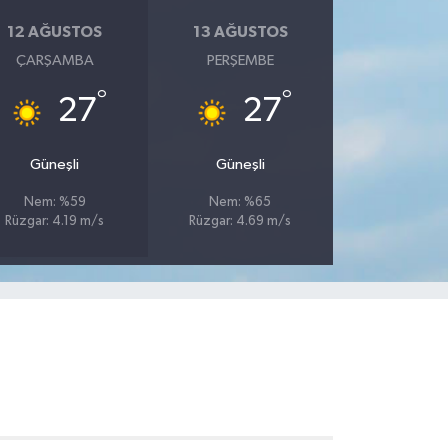
12 AĞUSTOS
13 AĞUSTOS
ÇARŞAMBA
PERŞEMBE
°
°
27
27
Güneşli
Güneşli
Nem: %59
Nem: %65
Rüzgar: 4.19 m/s
Rüzgar: 4.69 m/s