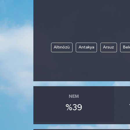
Altınözü
Antakya
Arsuz
Bel
NEM
%39