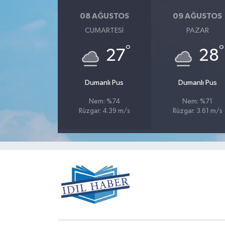
08 AĞUSTOS
09 AĞUSTOS
CUMARTESI
PAZAR
°
°
27
28
Dumanlı Pus
Dumanlı Pus
Nem: %74
Nem: %71
Rüzgar: 4.39 m/s
Rüzgar: 3.61 m/s