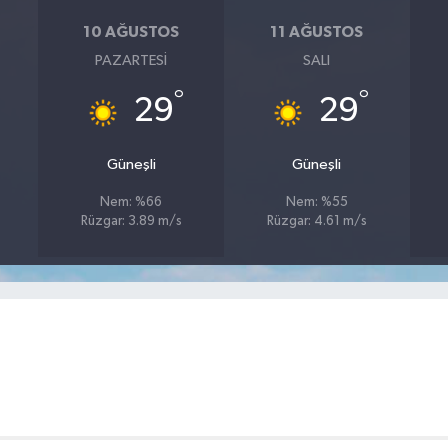
10 AĞUSTOS
11 AĞUSTOS
PAZARTESI
SALI
°
°
29
29
Güneşli
Güneşli
Nem: %66
Nem: %55
Rüzgar: 3.89 m/s
Rüzgar: 4.61 m/s