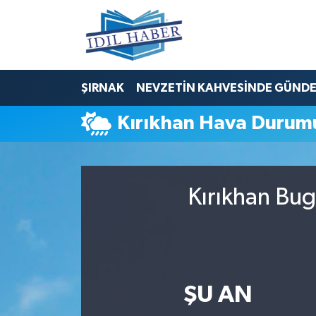
Nöbetçi Eczaneler
ŞIRNAK
NEVZETİN KAHVESİNDE GÜND
Hava Durumu
Kırıkhan Hava Durum
Trafik Durumu
Süper Lig Puan Durumu ve Fikstür
Kırıkhan Bug
Tüm Manşetler
Son Dakika Haberleri
Haber Arşivi
ŞU AN