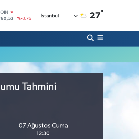
°
COIN
27
İstanbul
360,53
%-0.76
LAR
7069
%0.17
RO
0265
%0.01
RLİN
1897
%0.02
M ALTIN
4.81
%1.44
T100
887
%64
urumu Tahmini
07 Ağustos Cuma
12:30