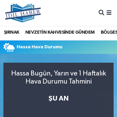
Nöbetçi Eczaneler
ŞIRNAK
NEVZETİN KAHVESİNDE GÜNDEM
BÖLGES
Hava Durumu
Trafik Durumu
Hassa Hava Durumu
Süper Lig Puan Durumu ve Fikstür
Hassa Bugün, Yarın ve 1 Haftalık
Tüm Manşetler
Hava Durumu Tahmini
Son Dakika Haberleri
ŞU AN
Haber Arşivi