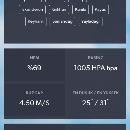
İskenderun
Kırıkhan
Kumlu
Payas
Reyhanlı
Samandağ
Yayladağı
NEM
BASINÇ
%69
1005 HPA
hpa
RÜZGAR
EN DÜŞÜK / EN YÜKSEK
°
°
4.50 M/S
25
/ 31