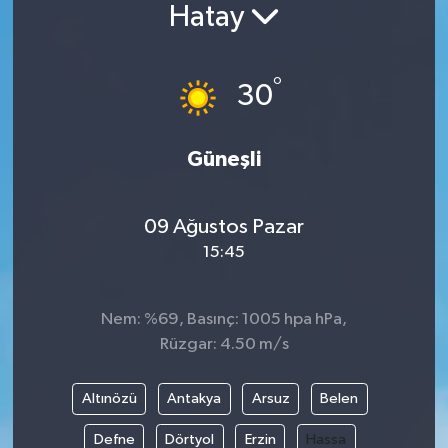
Hatay
°
30
Güneşli
09 Ağustos Pazar
15:45
Nem: %69, Basınç: 1005 hpa hPa,
Rüzgar: 4.50 m/s
Altınözü
Antakya
Arsuz
Belen
Defne
Dörtyol
Erzin
Hassa