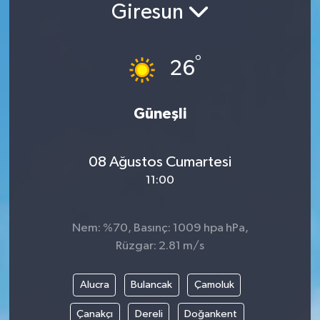
Giresun
°
26
Güneşli
08 Ağustos Cumartesi
11:00
Nem: %70, Basınç: 1009 hpa hPa,
Rüzgar: 2.81 m/s
Alucra
Bulancak
Çamoluk
Çanakçı
Dereli
Doğankent