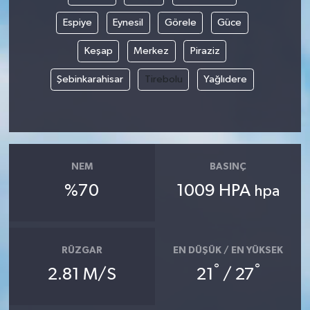
Espiye
Eynesil
Görele
Güce
Keşap
Merkez
Piraziz
Şebinkarahisar
Tirebolu
Yağlıdere
NEM
BASINÇ
%70
1009 HPA
hpa
RÜZGAR
EN DÜŞÜK / EN YÜKSEK
°
°
2.81 M/S
21
/ 27