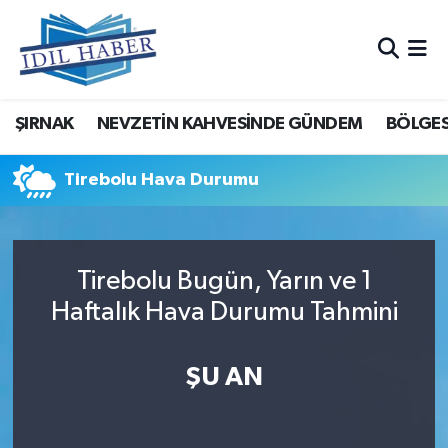
Nöbetçi Eczaneler
ŞIRNAK
NEVZETİN KAHVESİNDE GÜNDEM
BÖLGES
Hava Durumu
Trafik Durumu
Tirebolu Hava Durumu
Süper Lig Puan Durumu ve Fikstür
Tirebolu Bugün, Yarın ve 1
Tüm Manşetler
Haftalık Hava Durumu Tahmini
Son Dakika Haberleri
ŞU AN
Haber Arşivi