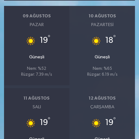
09 AĞUSTOS
10 AĞUSTOS
PAZAR
PAZARTESI
°
°
19
18
Güneşli
Güneşli
Nem: %52
Nem: %65
Rüzgar: 7.39 m/s
Rüzgar: 6.19 m/s
11 AĞUSTOS
12 AĞUSTOS
SALI
ÇARŞAMBA
°
°
19
19