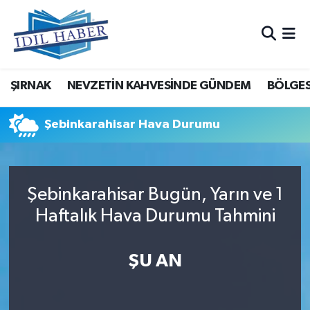
Nöbetçi Eczaneler
ŞIRNAK
NEVZETİN KAHVESİNDE GÜNDEM
BÖLGES
Hava Durumu
Trafik Durumu
Şebinkarahisar Hava Durumu
Süper Lig Puan Durumu ve Fikstür
Şebinkarahisar Bugün, Yarın ve 1
Tüm Manşetler
Haftalık Hava Durumu Tahmini
Son Dakika Haberleri
ŞU AN
Haber Arşivi