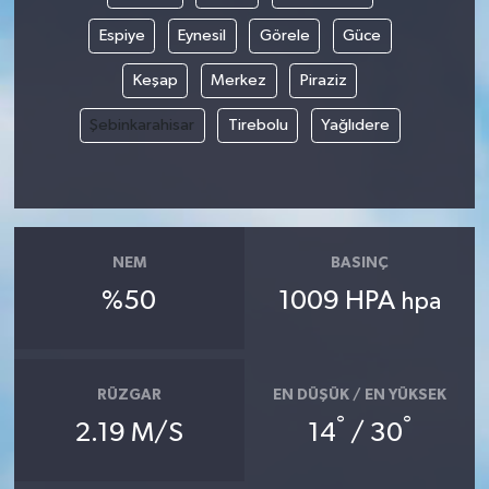
Espiye
Eynesil
Görele
Güce
Keşap
Merkez
Piraziz
Şebinkarahisar
Tirebolu
Yağlıdere
NEM
BASINÇ
%50
1009 HPA
hpa
RÜZGAR
EN DÜŞÜK / EN YÜKSEK
°
°
2.19 M/S
14
/ 30