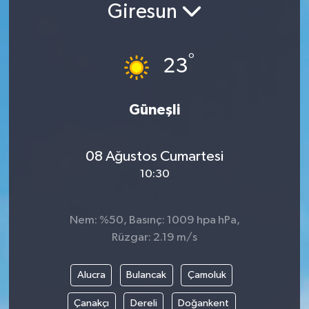
Giresun
°
23
Güneşli
08 Ağustos Cumartesi
10:30
Nem: %50, Basınç: 1009 hpa hPa,
Rüzgar: 2.19 m/s
Alucra
Bulancak
Çamoluk
Çanakçı
Dereli
Doğankent