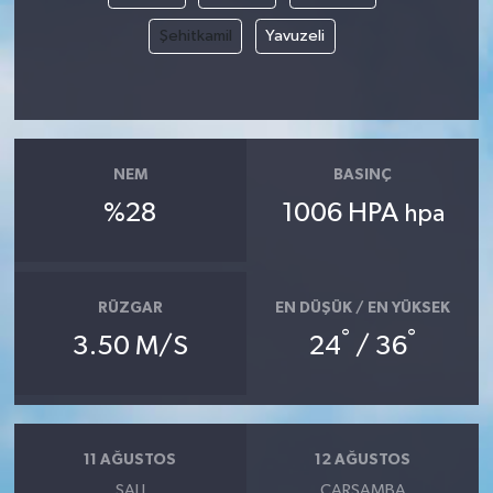
Şehitkamil
Yavuzeli
NEM
BASINÇ
%28
1006 HPA
hpa
RÜZGAR
EN DÜŞÜK / EN YÜKSEK
°
°
3.50 M/S
24
/ 36
11 AĞUSTOS
12 AĞUSTOS
SALI
ÇARŞAMBA