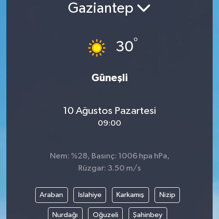
Gaziantep
°
30
Güneşli
10 Ağustos Pazartesi
09:00
Nem: %28, Basınç: 1006 hpa hPa,
Rüzgar: 3.50 m/s
Araban
İslahiye
Karkamış
Nizip
Nurdağı
Oğuzeli
Şahinbey