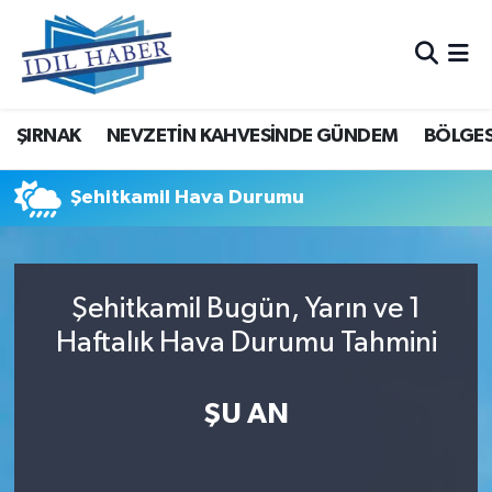
Nöbetçi Eczaneler
ŞIRNAK
NEVZETİN KAHVESİNDE GÜNDEM
BÖLGES
Hava Durumu
Trafik Durumu
Şehitkamil Hava Durumu
Süper Lig Puan Durumu ve Fikstür
Şehitkamil Bugün, Yarın ve 1
Tüm Manşetler
Haftalık Hava Durumu Tahmini
Son Dakika Haberleri
ŞU AN
Haber Arşivi