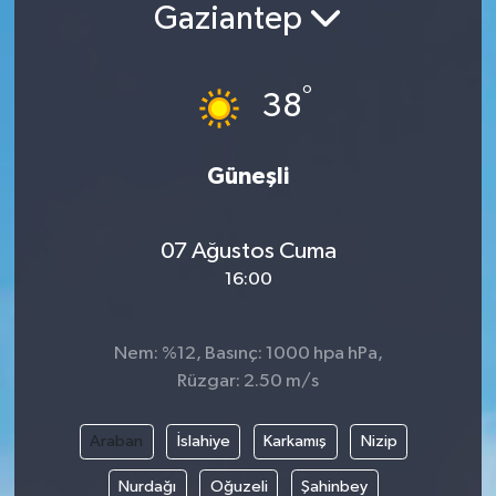
Gaziantep
°
38
Güneşli
07 Ağustos Cuma
16:00
Nem: %12, Basınç: 1000 hpa hPa,
Rüzgar: 2.50 m/s
Araban
İslahiye
Karkamış
Nizip
Nurdağı
Oğuzeli
Şahinbey