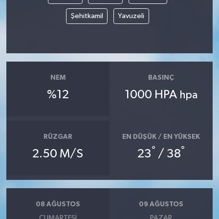
Şehitkamil
Yavuzeli
NEM
BASINÇ
%12
1000 HPA
hpa
RÜZGAR
EN DÜŞÜK / EN YÜKSEK
°
°
2.50 M/S
23
/ 38
08 AĞUSTOS
09 AĞUSTOS
CUMARTESI
PAZAR