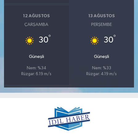
12 AĞUSTOS
13 AĞUSTOS
ÇARŞAMBA
PERŞEMBE
°
°
30
30
Güneşli
Güneşli
Nem: %34
Nem: %33
Rüzgar: 6.19 m/s
Rüzgar: 4.19 m/s