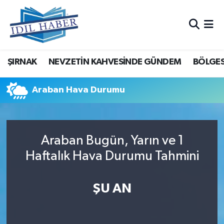
Nöbetçi Eczaneler
ŞIRNAK
NEVZETİN KAHVESİNDE GÜNDEM
BÖLGES
Hava Durumu
Trafik Durumu
Araban Hava Durumu
Süper Lig Puan Durumu ve Fikstür
Araban Bugün, Yarın ve 1
Tüm Manşetler
Haftalık Hava Durumu Tahmini
Son Dakika Haberleri
ŞU AN
Haber Arşivi