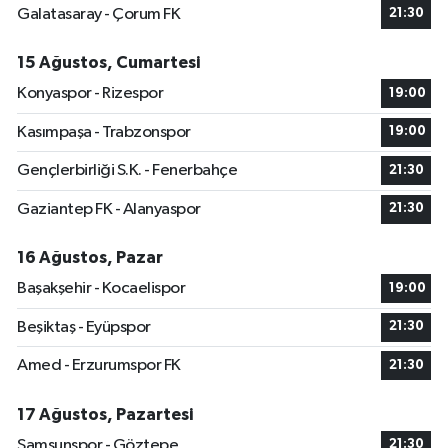
Galatasaray - Çorum FK
21:30
15 Ağustos, Cumartesi
Konyaspor - Rizespor
19:00
Kasımpaşa - Trabzonspor
19:00
Gençlerbirliği S.K. - Fenerbahçe
21:30
Gaziantep FK - Alanyaspor
21:30
16 Ağustos, Pazar
Başakşehir - Kocaelispor
19:00
Beşiktaş - Eyüpspor
21:30
Amed - Erzurumspor FK
21:30
17 Ağustos, Pazartesi
Samsunspor - Göztepe
21:30