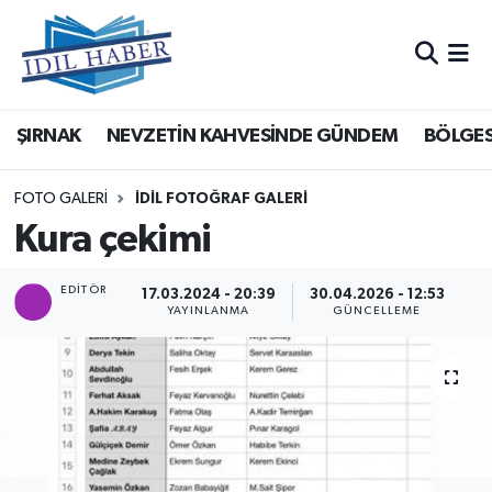
Nöbetçi Eczaneler
ŞIRNAK
NEVZETİN KAHVESİNDE GÜNDEM
BÖLGES
Hava Durumu
Trafik Durumu
FOTO GALERI
İDİL FOTOĞRAF GALERİ
Kura çekimi
Süper Lig Puan Durumu ve Fikstür
EDITÖR
17.03.2024 - 20:39
30.04.2026 - 12:53
Tüm Manşetler
YAYINLANMA
GÜNCELLEME
Son Dakika Haberleri
Haber Arşivi