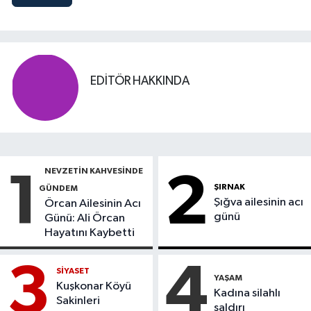
EDITÖR HAKKINDA
NEVZETİN KAHVESİNDE
1
2
ŞIRNAK
GÜNDEM
Şığva ailesinin acı
Örcan Ailesinin Acı
günü
Günü: Ali Örcan
Hayatını Kaybetti
3
4
SİYASET
YAŞAM
Kuşkonar Köyü
Kadına silahlı
Sakinleri
saldırı