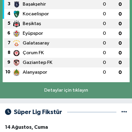
3
Başakşehir
0
0
4
Kocaelispor
0
0
5
Beşiktaş
0
0
6
Eyüpspor
0
0
7
Galatasaray
0
0
8
Çorum FK
0
0
9
Gaziantep FK
0
0
10
Alanyaspor
0
0
Detaylar için tıklayın
Süper Lig Fikstür
14 Ağustos, Cuma