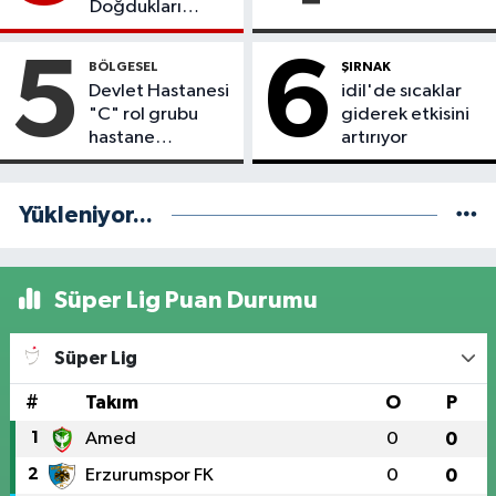
Doğdukları
Topraklara
Dönmek İstiyor
5
6
BÖLGESEL
ŞIRNAK
Devlet Hastanesi
idil'de sıcaklar
"C" rol grubu
giderek etkisini
hastane
artırıyor
statüsüne
yükseltildi
Yükleniyor...
Süper Lig Puan Durumu
Süper Lig
#
Takım
O
P
1
Amed
0
0
2
Erzurumspor FK
0
0