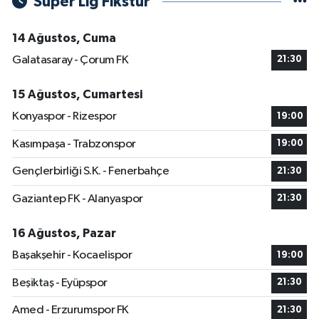
Süper Lig Fikstür
14 Ağustos, Cuma
Galatasaray - Çorum FK
21:30
15 Ağustos, Cumartesi
Konyaspor - Rizespor
19:00
Kasımpaşa - Trabzonspor
19:00
Gençlerbirliği S.K. - Fenerbahçe
21:30
Gaziantep FK - Alanyaspor
21:30
16 Ağustos, Pazar
Başakşehir - Kocaelispor
19:00
Beşiktaş - Eyüpspor
21:30
Amed - Erzurumspor FK
21:30