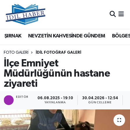
Nöbetçi Eczaneler
ŞIRNAK
NEVZETİN KAHVESİNDE GÜNDEM
BÖLGES
Hava Durumu
Trafik Durumu
FOTO GALERI
İDİL FOTOĞRAF GALERİ
İlçe Emniyet
Süper Lig Puan Durumu ve Fikstür
Müdürlüğünün hastane
ziyareti
Tüm Manşetler
Son Dakika Haberleri
EDITÖR
06.08.2025 - 19:10
30.04.2026 - 12:54
YAYINLANMA
GÜNCELLEME
G
Haber Arşivi