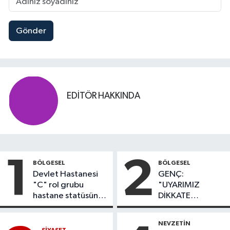
Gönder
EDITÖR HAKKINDA
1
2
BÖLGESEL
BÖLGESEL
Devlet Hastanesi
GENÇ:
"C" rol grubu
"UYARIMIZ
hastane statüsüne
DİKKATE
yükseltildi
ALINMADI,
DÖNEL KAVŞAK
NEVZETİN
İHMALİ KAZAYLA
SİYASET