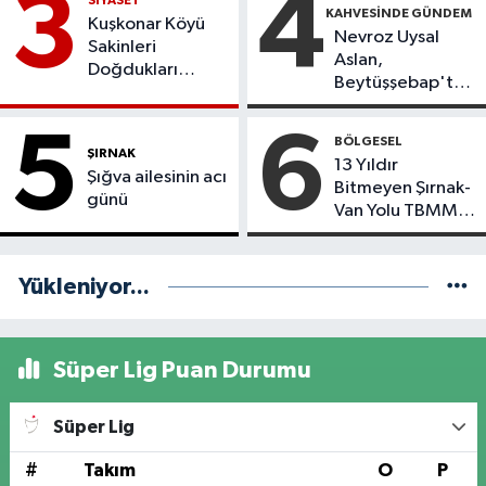
3
4
KAHVESİNDE GÜNDEM
SONUÇLANDI
Kuşkonar Köyü
Nevroz Uysal
Sakinleri
Aslan,
Doğdukları
Beytüşşebap'taki
Topraklara
Sağlık Sorunlarını
Dönmek İstiyor
TBMM
5
6
BÖLGESEL
Gündemine
ŞIRNAK
13 Yıldır
Taşıdı
Şığva ailesinin acı
Bitmeyen Şırnak-
günü
Van Yolu TBMM
Gündeminde
Yükleniyor...
Süper Lig Puan Durumu
Süper Lig
#
Takım
O
P