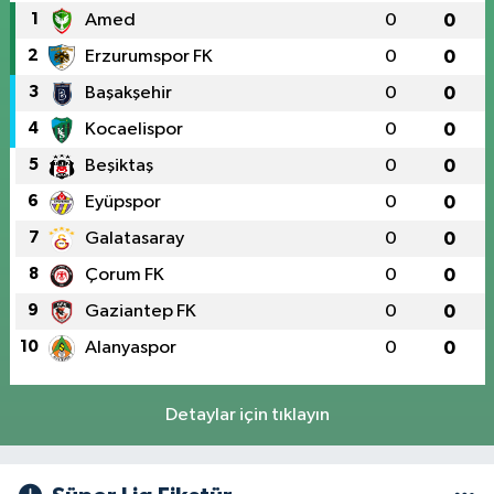
1
Amed
0
0
2
Erzurumspor FK
0
0
3
Başakşehir
0
0
4
Kocaelispor
0
0
5
Beşiktaş
0
0
6
Eyüpspor
0
0
7
Galatasaray
0
0
8
Çorum FK
0
0
9
Gaziantep FK
0
0
10
Alanyaspor
0
0
Detaylar için tıklayın