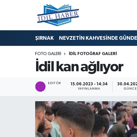
Nöbetçi Eczaneler
ŞIRNAK
NEVZETİN KAHVESİNDE GÜND
Hava Durumu
FOTO GALERI
İDİL FOTOĞRAF GALERİ
Trafik Durumu
İdil kan ağlıyor
Süper Lig Puan Durumu ve Fikstür
EDITÖR
15.06.2023 - 14:34
30.04.202
Tüm Manşetler
YAYINLANMA
GÜNCE
Son Dakika Haberleri
Haber Arşivi