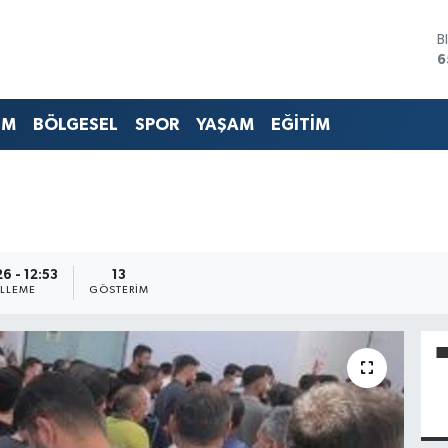
B
6
D
4
E
EM
BÖLGESEL
SPOR
YAŞAM
EĞİTİM
5
S
6
G
6
B
1
6 - 12:53
13
LLEME
GÖSTERIM