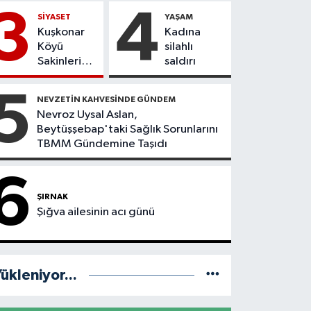
hastane
DÖNEL
3
4
SİYASET
YAŞAM
statüsüne
KAVŞAK
Kuşkonar
Kadına
yükseltildi
İHMALİ
Köyü
silahlı
KAZAYLA
Sakinleri
saldırı
SONUÇLANDI
Doğdukları
Topraklara
5
NEVZETİN KAHVESİNDE GÜNDEM
Dönmek
Nevroz Uysal Aslan,
İstiyor
Beytüşşebap'taki Sağlık Sorunlarını
TBMM Gündemine Taşıdı
6
ŞIRNAK
Şığva ailesinin acı günü
ükleniyor...