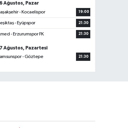
6 Ağustos, Pazar
aşakşehir - Kocaelispor
19:00
eşiktaş - Eyüpspor
21:30
med - Erzurumspor FK
21:30
7 Ağustos, Pazartesi
amsunspor - Göztepe
21:30