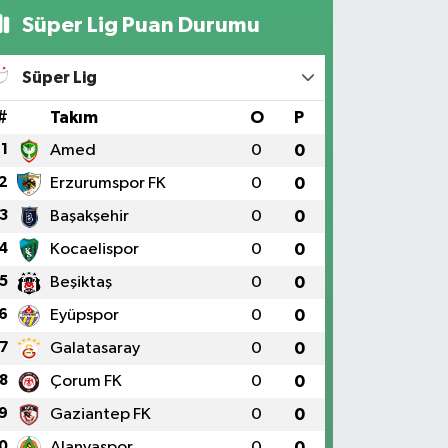
Süper Lig Puan Durumu
Süper Lig
#
Takım
O
P
1
Amed
0
0
2
Erzurumspor FK
0
0
3
Başakşehir
0
0
4
Kocaelispor
0
0
5
Beşiktaş
0
0
6
Eyüpspor
0
0
7
Galatasaray
0
0
8
Çorum FK
0
0
9
Gaziantep FK
0
0
0
Alanyaspor
0
0