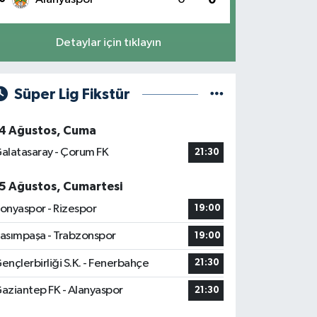
Detaylar için tıklayın
Süper Lig Fikstür
4 Ağustos, Cuma
alatasaray - Çorum FK
21:30
5 Ağustos, Cumartesi
onyaspor - Rizespor
19:00
asımpaşa - Trabzonspor
19:00
ençlerbirliği S.K. - Fenerbahçe
21:30
aziantep FK - Alanyaspor
21:30