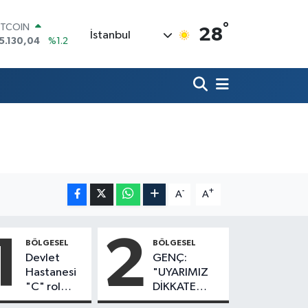
°
ITCOIN
28
İstanbul
5.130,04
%1.2
OLAR
7,7106
%0.17
URO
5,1652
%0.27
TERLİN
4,4046
%0.35
RAM ALTIN
618.49
%2.12
İST100
3.773
%-19
-
+
A
A
1
2
BÖLGESEL
BÖLGESEL
Devlet
GENÇ:
Hastanesi
"UYARIMIZ
"C" rol
DİKKATE
grubu
ALINMADI,