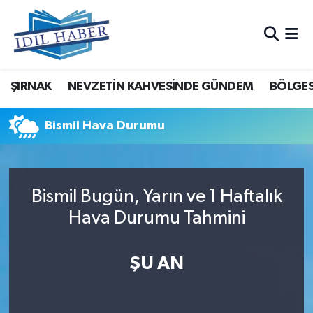
Nöbetçi Eczaneler
ŞIRNAK
NEVZETİN KAHVESİNDE GÜNDEM
BÖLGES
Hava Durumu
Trafik Durumu
Bismil Hava Durumu
Süper Lig Puan Durumu ve Fikstür
Bismil Bugün, Yarın ve 1 Haftalık
Tüm Manşetler
Hava Durumu Tahmini
Son Dakika Haberleri
ŞU AN
Haber Arşivi