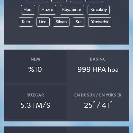
Hani
Hazro
Kayapınar
Kocaköy
Kulp
Lice
Silvan
Sur
Yenişehir
NEM
BASINÇ
%10
999 HPA
hpa
RÜZGAR
EN DÜŞÜK / EN YÜKSEK
°
°
5.31 M/S
25
/ 41