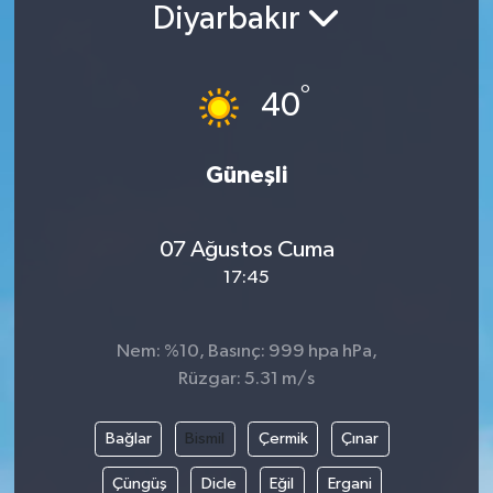
Diyarbakır
°
40
Güneşli
07 Ağustos Cuma
17:45
Nem: %10, Basınç: 999 hpa hPa,
Rüzgar: 5.31 m/s
Bağlar
Bismil
Çermik
Çınar
Çüngüş
Dicle
Eğil
Ergani