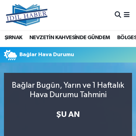
Nöbetçi Eczaneler
ŞIRNAK
NEVZETİN KAHVESİNDE GÜNDEM
BÖLGES
Hava Durumu
Trafik Durumu
Bağlar Hava Durumu
Süper Lig Puan Durumu ve Fikstür
Bağlar Bugün, Yarın ve 1 Haftalık
Tüm Manşetler
Hava Durumu Tahmini
Son Dakika Haberleri
ŞU AN
Haber Arşivi