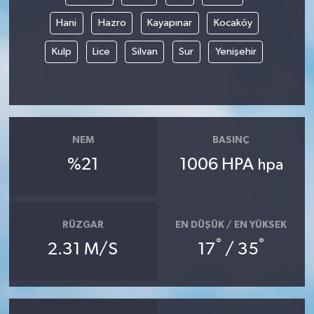
Hani
Hazro
Kayapınar
Kocaköy
Kulp
Lice
Silvan
Sur
Yenişehir
NEM
BASINÇ
%21
1006 HPA
hpa
RÜZGAR
EN DÜŞÜK / EN YÜKSEK
°
°
2.31 M/S
17
/ 35