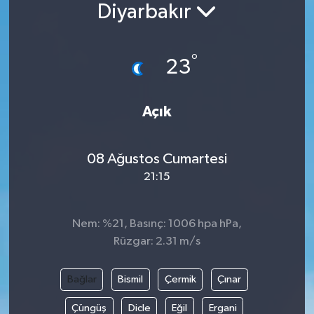
Diyarbakır
°
23
Açık
08 Ağustos Cumartesi
21:15
Nem: %21, Basınç: 1006 hpa hPa,
Rüzgar: 2.31 m/s
Bağlar
Bismil
Çermik
Çınar
Çüngüş
Dicle
Eğil
Ergani