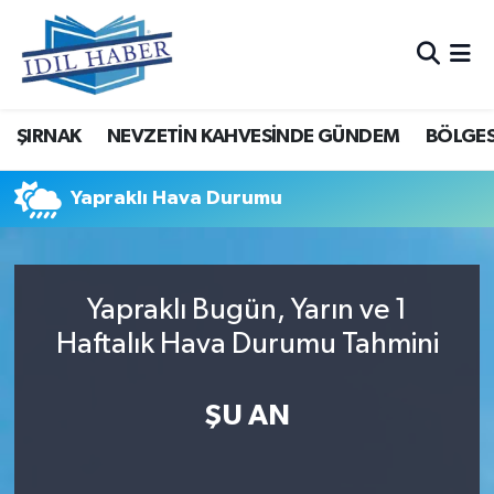
Nöbetçi Eczaneler
ŞIRNAK
NEVZETİN KAHVESİNDE GÜNDEM
BÖLGES
Hava Durumu
Trafik Durumu
Yapraklı Hava Durumu
Süper Lig Puan Durumu ve Fikstür
Yapraklı Bugün, Yarın ve 1
Tüm Manşetler
Haftalık Hava Durumu Tahmini
Son Dakika Haberleri
ŞU AN
Haber Arşivi