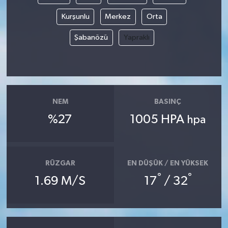
Kurşunlu
Merkez
Orta
Şabanözü
Yapraklı
NEM
BASINÇ
%27
1005 HPA
hpa
RÜZGAR
EN DÜŞÜK / EN YÜKSEK
°
°
1.69 M/S
17
/ 32