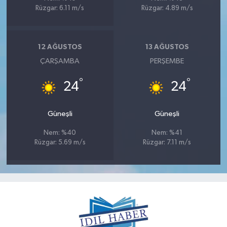
Rüzgar: 6.11 m/s
Rüzgar: 4.89 m/s
12 AĞUSTOS
13 AĞUSTOS
ÇARŞAMBA
PERŞEMBE
°
°
24
24
Güneşli
Güneşli
Nem: %40
Nem: %41
Rüzgar: 5.69 m/s
Rüzgar: 7.11 m/s