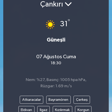
Çankırı
°
31
Güneşli
07 Ağustos Cuma
18:30
Nem: %27, Basınç: 1005 hpa hPa,
Rüzgar: 1.69 m/s
Atkaracalar
Bayramören
Çerkeş
Eldivan
Ilgaz
Kızılırmak
Korgun