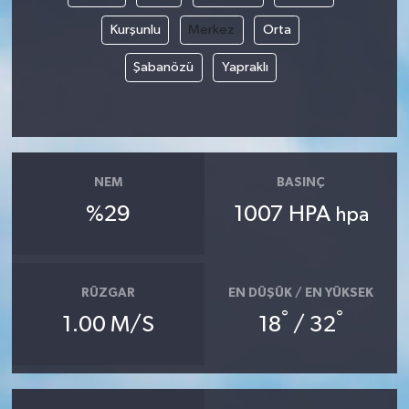
Kurşunlu
Merkez
Orta
Şabanözü
Yapraklı
NEM
BASINÇ
%29
1007 HPA
hpa
RÜZGAR
EN DÜŞÜK / EN YÜKSEK
°
°
1.00 M/S
18
/ 32