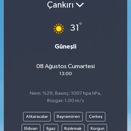
Çankırı
°
31
Güneşli
08 Ağustos Cumartesi
13:00
Nem: %29, Basınç: 1007 hpa hPa,
Rüzgar: 1.00 m/s
Atkaracalar
Bayramören
Çerkeş
Eldivan
Ilgaz
Kızılırmak
Korgun