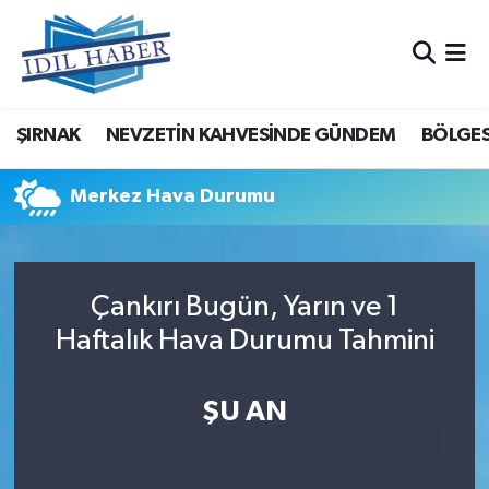
Nöbetçi Eczaneler
ŞIRNAK
NEVZETİN KAHVESİNDE GÜNDEM
BÖLGES
Hava Durumu
Trafik Durumu
Merkez Hava Durumu
Süper Lig Puan Durumu ve Fikstür
Çankırı Bugün, Yarın ve 1
Tüm Manşetler
Haftalık Hava Durumu Tahmini
Son Dakika Haberleri
ŞU AN
Haber Arşivi