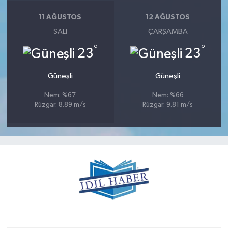
11 AĞUSTOS
12 AĞUSTOS
SALI
ÇARŞAMBA
°
°
23
23
Güneşli
Güneşli
Nem: %67
Nem: %66
Rüzgar: 8.89 m/s
Rüzgar: 9.81 m/s