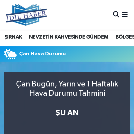
Nöbetçi Eczaneler
ŞIRNAK
NEVZETİN KAHVESİNDE GÜNDEM
BÖLGES
Hava Durumu
Trafik Durumu
Çan Hava Durumu
Süper Lig Puan Durumu ve Fikstür
Çan Bugün, Yarın ve 1 Haftalık
Tüm Manşetler
Hava Durumu Tahmini
Son Dakika Haberleri
ŞU AN
Haber Arşivi