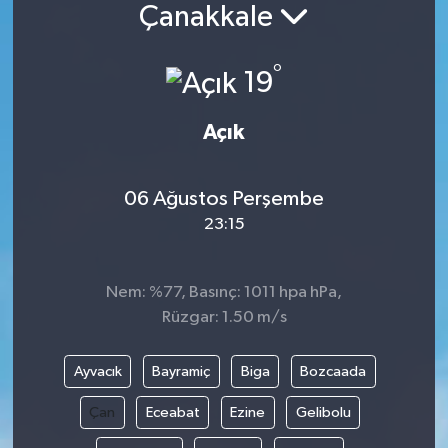
Çanakkale
°
19
Açık
06 Ağustos Perşembe
23:15
Nem: %77, Basınç: 1011 hpa hPa,
Rüzgar: 1.50 m/s
Ayvacık
Bayramiç
Biga
Bozcaada
Çan
Eceabat
Ezine
Gelibolu