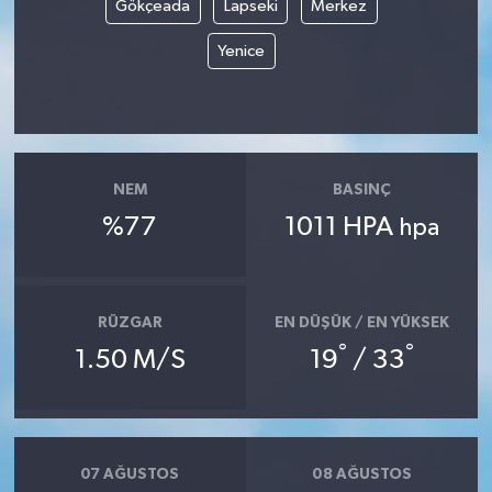
Gökçeada
Lapseki
Merkez
Yenice
NEM
BASINÇ
%77
1011 HPA
hpa
RÜZGAR
EN DÜŞÜK / EN YÜKSEK
°
°
1.50 M/S
19
/ 33
07 AĞUSTOS
08 AĞUSTOS