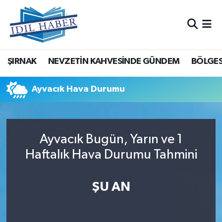
Nöbetçi Eczaneler
ŞIRNAK
NEVZETİN KAHVESİNDE GÜNDEM
BÖLGES
Hava Durumu
Trafik Durumu
Ayvacık Hava Durumu
Süper Lig Puan Durumu ve Fikstür
Ayvacık Bugün, Yarın ve 1
Tüm Manşetler
Haftalık Hava Durumu Tahmini
Son Dakika Haberleri
ŞU AN
Haber Arşivi