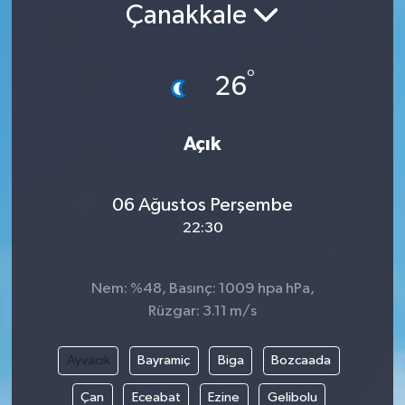
Çanakkale
°
26
Açık
06 Ağustos Perşembe
22:30
Nem: %48, Basınç: 1009 hpa hPa,
Rüzgar: 3.11 m/s
Ayvacık
Bayramiç
Biga
Bozcaada
Çan
Eceabat
Ezine
Gelibolu