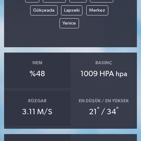
Gökçeada
Lapseki
Merkez
Yenice
NEM
BASINÇ
%48
1009 HPA
hpa
RÜZGAR
EN DÜŞÜK / EN YÜKSEK
°
°
3.11 M/S
21
/ 34