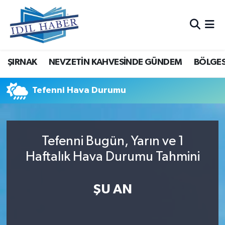
Nöbetçi Eczaneler
ŞIRNAK
NEVZETİN KAHVESİNDE GÜNDEM
BÖLGES
Hava Durumu
Trafik Durumu
Tefenni Hava Durumu
Süper Lig Puan Durumu ve Fikstür
Tefenni Bugün, Yarın ve 1
Tüm Manşetler
Haftalık Hava Durumu Tahmini
Son Dakika Haberleri
ŞU AN
Haber Arşivi