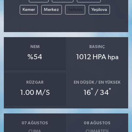
Kemer
Merkez
Tefenni
Yeşilova
NEM
BASINÇ
%54
1012 HPA
hpa
RÜZGAR
EN DÜŞÜK / EN YÜKSEK
°
°
1.00 M/S
16
/ 34
07 AĞUSTOS
08 AĞUSTOS
CUMA
CUMARTESI