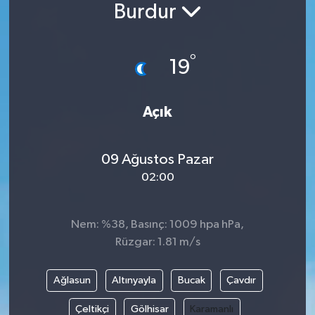
Burdur
°
19
Açık
09 Ağustos Pazar
02:00
Nem: %38, Basınç: 1009 hpa hPa,
Rüzgar: 1.81 m/s
Ağlasun
Altınyayla
Bucak
Çavdır
Çeltikçi
Gölhisar
Karamanlı