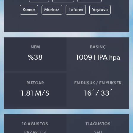
Kemer
Merkez
Tefenni
Yeşilova
NEM
BASINÇ
%38
1009 HPA
hpa
RÜZGAR
EN DÜŞÜK / EN YÜKSEK
°
°
1.81 M/S
16
/ 33
10 AĞUSTOS
11 AĞUSTOS
PAZARTESI
SALI