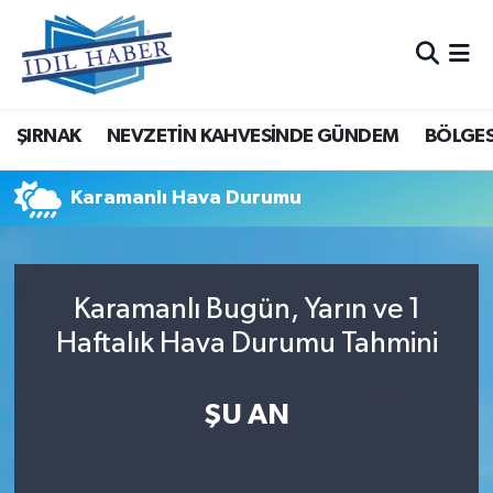
Nöbetçi Eczaneler
ŞIRNAK
NEVZETİN KAHVESİNDE GÜNDEM
BÖLGES
Hava Durumu
Trafik Durumu
Karamanlı Hava Durumu
Süper Lig Puan Durumu ve Fikstür
Karamanlı Bugün, Yarın ve 1
Tüm Manşetler
Haftalık Hava Durumu Tahmini
Son Dakika Haberleri
ŞU AN
Haber Arşivi