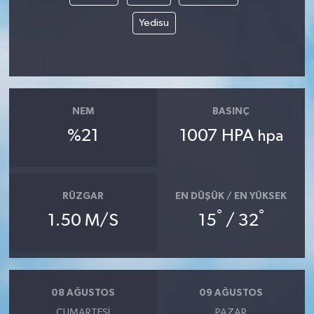
Yedisu
NEM
BASINÇ
%21
1007 HPA
hpa
RÜZGAR
EN DÜŞÜK / EN YÜKSEK
°
°
1.50 M/S
15
/ 32
08 AĞUSTOS
09 AĞUSTOS
CUMARTESI
PAZAR