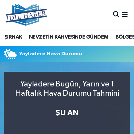
Nöbetçi Eczaneler
ŞIRNAK
NEVZETİN KAHVESİNDE GÜNDEM
BÖLGES
Hava Durumu
Trafik Durumu
Yayladere Hava Durumu
Süper Lig Puan Durumu ve Fikstür
Yayladere Bugün, Yarın ve 1
Tüm Manşetler
Haftalık Hava Durumu Tahmini
Son Dakika Haberleri
ŞU AN
Haber Arşivi