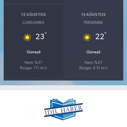
12 AĞUSTOS
13 AĞUSTOS
ÇARŞAMBA
PERŞEMBE
°
°
23
22
Güneşli
Güneşli
Nem: %37
Nem: %47
Rüzgar: 7.11 m/s
Rüzgar: 4.31 m/s