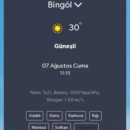
Bingöl
°
30
Güneşli
07 Ağustos Cuma
11:15
Nem: %21, Basınç: 1007 hpa hPa,
Rüzgar: 1.50 m/s
Adaklı
Genç
Karlıova
Kiğı
Merkez
Solhan
Yayladere