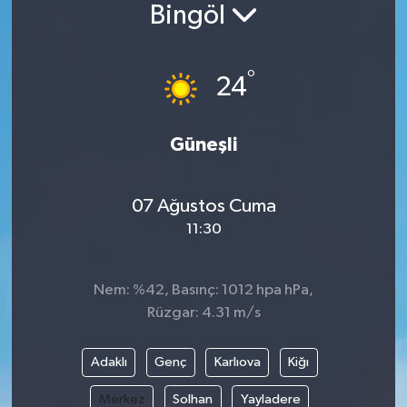
Bingöl
°
24
Güneşli
07 Ağustos Cuma
11:30
Nem: %42, Basınç: 1012 hpa hPa,
Rüzgar: 4.31 m/s
Adaklı
Genç
Karlıova
Kiğı
Merkez
Solhan
Yayladere