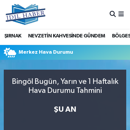
Nöbetçi Eczaneler
ŞIRNAK
NEVZETİN KAHVESİNDE GÜNDEM
BÖLGES
Hava Durumu
Trafik Durumu
Merkez Hava Durumu
Süper Lig Puan Durumu ve Fikstür
Bingöl Bugün, Yarın ve 1 Haftalık
Tüm Manşetler
Hava Durumu Tahmini
Son Dakika Haberleri
ŞU AN
Haber Arşivi