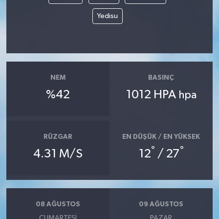
Yedisu
NEM
BASINÇ
%42
1012 HPA
hpa
RÜZGAR
EN DÜŞÜK / EN YÜKSEK
°
°
4.31 M/S
12
/ 27
08 AĞUSTOS
09 AĞUSTOS
CUMARTESI
PAZAR