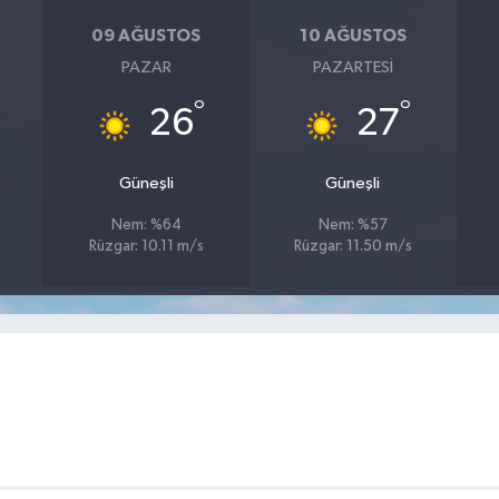
09 AĞUSTOS
10 AĞUSTOS
PAZAR
PAZARTESI
°
°
26
27
Güneşli
Güneşli
Nem: %64
Nem: %57
Rüzgar: 10.11 m/s
Rüzgar: 11.50 m/s