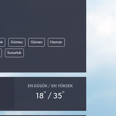
ek
Gömeç
Gönen
Havran
Susurluk
EN DÜŞÜK / EN YÜKSEK
°
°
18
/ 35