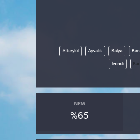
Altıeylül
Ayvalık
Balya
Ban
İvrindi
Kar
NEM
%65