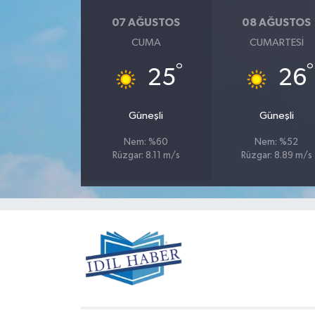
07 AĞUSTOS
08 AĞUSTOS
CUMA
CUMARTESI
°
°
25
26
Güneşli
Güneşli
Nem: %60
Nem: %52
Rüzgar: 8.11 m/s
Rüzgar: 8.89 m/s