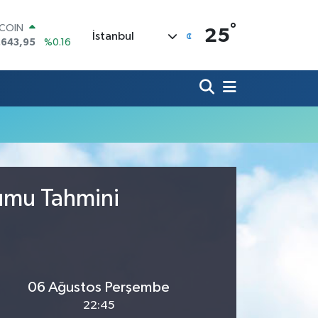
°
TCOIN
25
İstanbul
.643,95
%0.16
LAR
,6006
%0.06
RO
,0250
%0.02
ERLİN
,2398
%0.2
AM ALTIN
00.87
%0.12
ST100
.799
%70
rumu Tahmini
06 Ağustos Perşembe
22:45