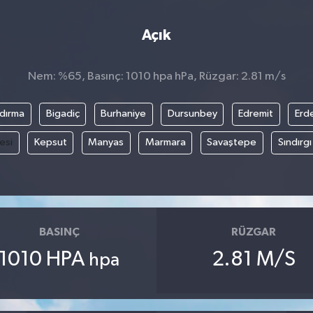
Açık
Nem: %65, Basınç: 1010 hpa hPa, Rüzgar: 2.81 m/s
dırma
Bigadiç
Burhaniye
Dursunbey
Edremit
Erd
esi
Kepsut
Manyas
Marmara
Savaştepe
Sındırgı
BASINÇ
RÜZGAR
1010 HPA
2.81 M/S
hpa