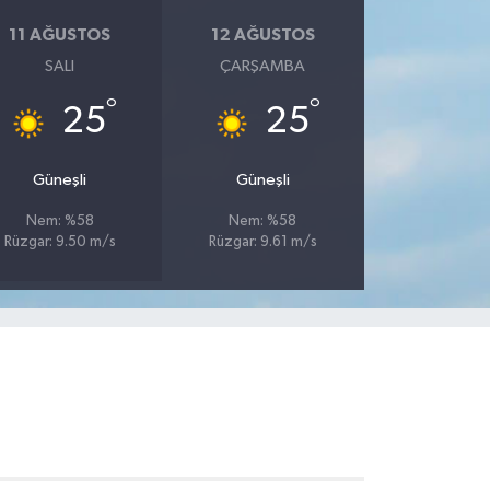
11 AĞUSTOS
12 AĞUSTOS
SALI
ÇARŞAMBA
°
°
25
25
Güneşli
Güneşli
Nem: %58
Nem: %58
Rüzgar: 9.50 m/s
Rüzgar: 9.61 m/s