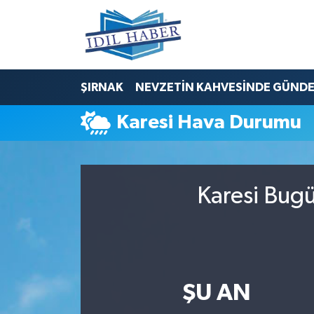
Nöbetçi Eczaneler
ŞIRNAK
NEVZETİN KAHVESİNDE GÜND
Hava Durumu
Karesi Hava Durumu
Trafik Durumu
Süper Lig Puan Durumu ve Fikstür
Karesi Bugü
Tüm Manşetler
Son Dakika Haberleri
Haber Arşivi
ŞU AN