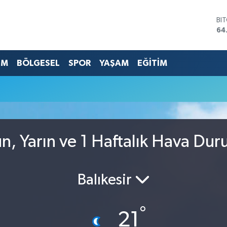
BI
64
DO
47
EU
EM
BÖLGESEL
SPOR
YAŞAM
EĞİTİM
55
ST
64
GR
65
Bİ
13
n, Yarın ve 1 Haftalık Hava Du
Balıkesir
°
21