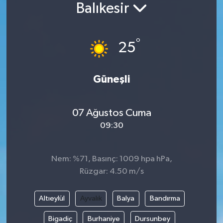
Balıkesir
°
25
Güneşli
07 Ağustos Cuma
09:30
Nem: %71, Basınç: 1009 hpa hPa,
Rüzgar: 4.50 m/s
Altıeylül
Ayvalık
Balya
Bandırma
Bigadiç
Burhaniye
Dursunbey