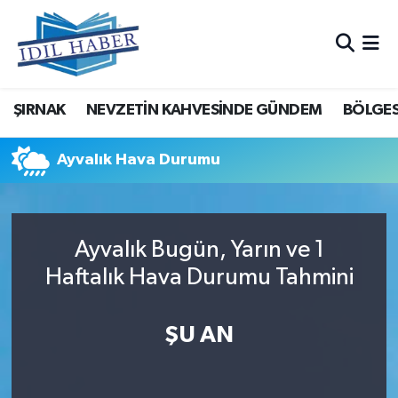
Nöbetçi Eczaneler
ŞIRNAK
NEVZETİN KAHVESİNDE GÜNDEM
BÖLGES
Hava Durumu
Trafik Durumu
Ayvalık Hava Durumu
Süper Lig Puan Durumu ve Fikstür
Ayvalık Bugün, Yarın ve 1
Tüm Manşetler
Haftalık Hava Durumu Tahmini
Son Dakika Haberleri
ŞU AN
Haber Arşivi