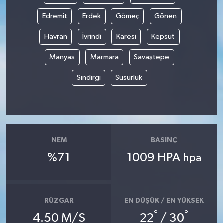
Edremit
Erdek
Gömeç
Gönen
Havran
İvrindi
Karesi
Kepsut
Manyas
Marmara
Savaştepe
Sındırgı
Susurluk
NEM
BASINÇ
%71
1009 HPA
hpa
RÜZGAR
EN DÜŞÜK / EN YÜKSEK
°
°
4.50 M/S
22
/ 30