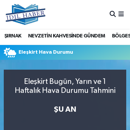
Nöbetçi Eczaneler
ŞIRNAK
NEVZETİN KAHVESİNDE GÜNDEM
BÖLGES
Hava Durumu
Trafik Durumu
Eleşkirt Hava Durumu
Süper Lig Puan Durumu ve Fikstür
Eleşkirt Bugün, Yarın ve 1
Tüm Manşetler
Haftalık Hava Durumu Tahmini
Son Dakika Haberleri
ŞU AN
Haber Arşivi