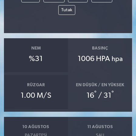
Tutak
NEM
BASINÇ
%31
1006 HPA
hpa
RÜZGAR
EN DÜŞÜK / EN YÜKSEK
°
°
1.00 M/S
16
/ 31
10 AĞUSTOS
11 AĞUSTOS
PAZARTESI
SALI