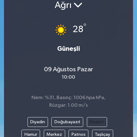
Ağrı
°
28
Güneşli
09 Ağustos Pazar
10:00
Nem: %31, Basınç: 1006 hpa hPa,
Rüzgar: 1.00 m/s
Diyadin
Doğubayazıt
Eleşkirt
Hamur
Merkez
Patnos
Taşlıçay