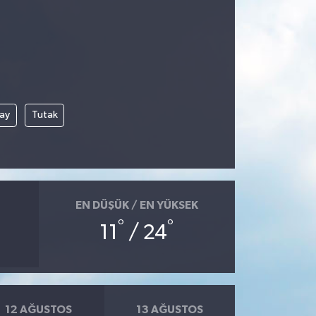
çay
Tutak
EN DÜŞÜK / EN YÜKSEK
°
°
11
/ 24
12 AĞUSTOS
13 AĞUSTOS