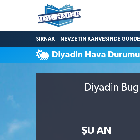
Nöbetçi Eczaneler
ŞIRNAK
NEVZETİN KAHVESİNDE GÜND
Hava Durumu
Diyadin Hava Durum
Trafik Durumu
Süper Lig Puan Durumu ve Fikstür
Diyadin Bug
Tüm Manşetler
Son Dakika Haberleri
Haber Arşivi
ŞU AN