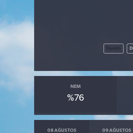
Diyadin
D
NEM
%76
08 AĞUSTOS
09 AĞUSTOS