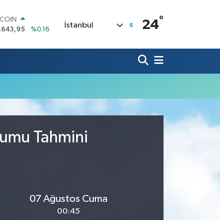
°
TCOIN
24
İstanbul
.643,95
%0.16
LAR
,6704
%0
RO
,0406
%-0.08
ERLİN
,2143
%0
AM ALTIN
00.87
%0.12
ST100
.799
%70
rumu Tahmini
07 Ağustos Cuma
00:45