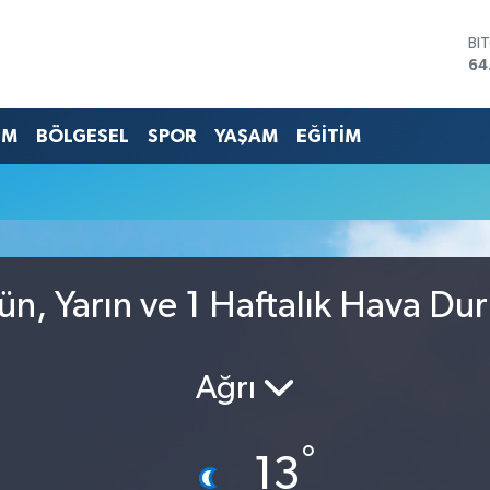
BI
64
DO
47
EU
EM
BÖLGESEL
SPOR
YAŞAM
EĞİTİM
55
ST
u
64
GR
65
Bİ
13
ün, Yarın ve 1 Haftalık Hava Du
Ağrı
°
13