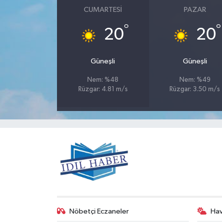
CUMARTESI
PAZAR
°
°
20
20
Güneşli
Güneşli
Nem: %48
Nem: %49
Rüzgar: 4.81 m/s
Rüzgar: 3.50 m/s
Nöbetçi Eczaneler
Ha