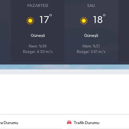
PAZARTESI
SALI
°
°
17
18
Güneşli
Güneşli
Nem: %56
Nem: %51
Rüzgar: 4.50 m/s
Rüzgar: 3.61 m/s
va Durumu
Trafik Durumu