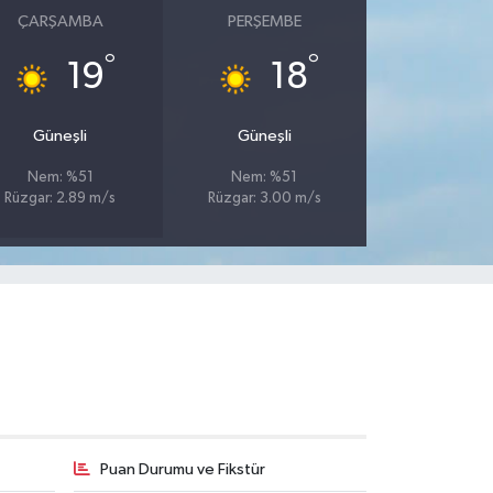
ÇARŞAMBA
PERŞEMBE
°
°
19
18
Güneşli
Güneşli
Nem: %51
Nem: %51
Rüzgar: 2.89 m/s
Rüzgar: 3.00 m/s
Puan Durumu ve Fikstür