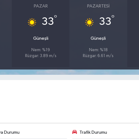
PAZAR
PAZARTESI
°
°
33
33
Güneşli
Güneşli
Nem: %19
Nem: %18
Rüzgar: 3.89 m/s
Rüzgar: 6.61 m/s
va Durumu
Trafik Durumu