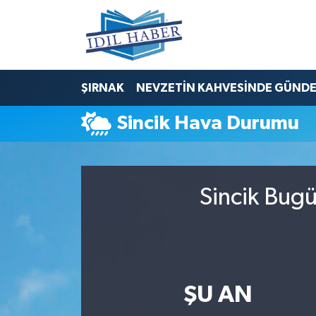
Nöbetçi Eczaneler
ŞIRNAK
NEVZETİN KAHVESİNDE GÜND
Hava Durumu
Sincik Hava Durumu
Trafik Durumu
Süper Lig Puan Durumu ve Fikstür
Sincik Bugü
Tüm Manşetler
Son Dakika Haberleri
Haber Arşivi
ŞU AN