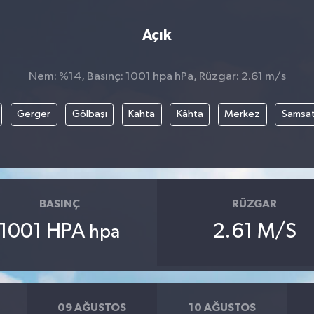
Açık
Nem: %14, Basınç: 1001 hpa hPa, Rüzgar: 2.61 m/s
Gerger
Gölbaşı
Kahta
Kâhta
Merkez
Samsa
BASINÇ
RÜZGAR
1001 HPA
2.61 M/S
hpa
09 AĞUSTOS
10 AĞUSTOS