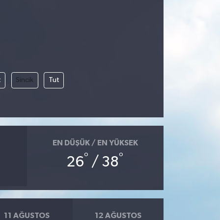
t
Sincik
Tut
EN DÜŞÜK / EN YÜKSEK
°
°
26
/ 38
11 AĞUSTOS
12 AĞUSTOS