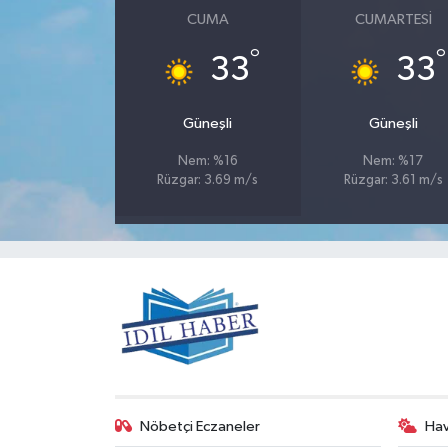
CUMA
CUMARTESI
°
°
33
33
Güneşli
Güneşli
Nem: %16
Nem: %17
Rüzgar: 3.69 m/s
Rüzgar: 3.61 m/s
Nöbetçi Eczaneler
Ha