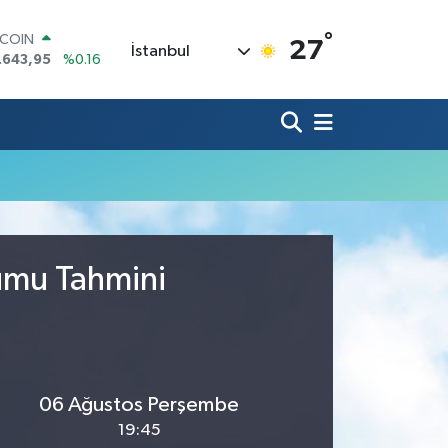
°
TCOIN
27
İstanbul
.643,95
%0.16
LAR
,6006
%0.06
RO
,0250
%0.02
ERLİN
,2398
%0.2
AM ALTIN
13.94
%0.32
ST100
.799
%70
rumu Tahmini
06 Ağustos Perşembe
19:45