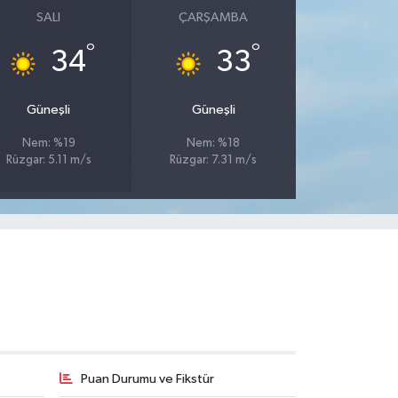
SALI
ÇARŞAMBA
°
°
34
33
Güneşli
Güneşli
Nem: %19
Nem: %18
Rüzgar: 5.11 m/s
Rüzgar: 7.31 m/s
Puan Durumu ve Fikstür