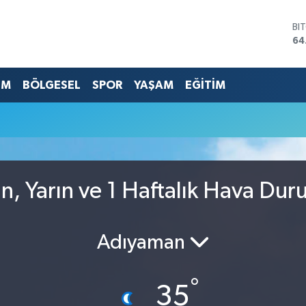
BI
64
DO
47
EU
EM
BÖLGESEL
SPOR
YAŞAM
EĞİTİM
55
ST
64
GR
65
Bİ
13
n, Yarın ve 1 Haftalık Hava Du
Adıyaman
°
35