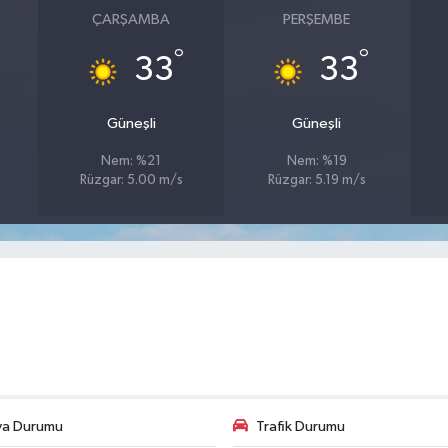
ÇARŞAMBA
PERŞEMBE
°
°
33
33
Güneşli
Güneşli
Nem: %21
Nem: %19
Rüzgar: 5.00 m/s
Rüzgar: 5.19 m/s
va Durumu
Trafik Durumu