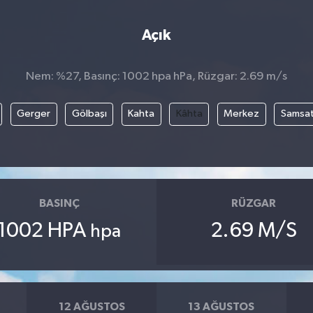
Açık
Nem: %27, Basınç: 1002 hpa hPa, Rüzgar: 2.69 m/s
Gerger
Gölbaşı
Kahta
Kâhta
Merkez
Samsa
BASINÇ
RÜZGAR
1002 HPA
2.69 M/S
hpa
12 AĞUSTOS
13 AĞUSTOS